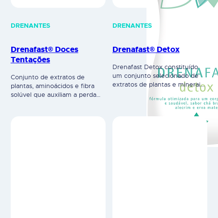
DRENANTES
DRENANTES
Drenafast® Doces
Drenafast® Detox
Tentações
Drenafast Detox constituído
um conjunto selecionado de
Conjunto de extratos de
extratos de plantas e minerais,
plantas, aminoácidos e fibra
dos quais se destacam os
solúvel que auxiliam a perda
extratos de chá branco,
de peso e redução da celulite.
alecrim e erva mate. Para além
Ideal para quem procura
das ações drenantes, diuréticas
melhorar o humor, melhorar a
e queimadoras características
sensação de bem estar. Para
da gama, os constituintes
pessoas com um estilo de vida
do Drenafast Detox promovem
sedentário, com desequilíbrios
ainda um eficiente
emocionais e cravings.
desintoxicação do
Suplemento alimentar
organismo. Suplemento
Composição por 25 ml: Água
alimentar. Composição por 25
desmineralizada; Estabilizador:
ml: CONTÉM EXTRATO DE
Sorbitol…
VIDOEIRO, EXTRATO DE ERVA-
DOCE, EXTRATO DE…