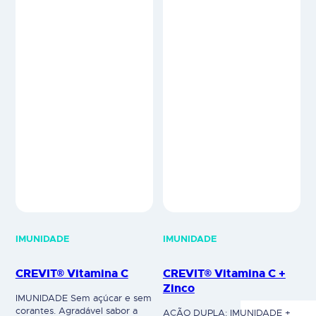
11 substâncias reconstituintes,
de obstipação, sem
em proporções biologicamente
sobrecarregar o corpo. A
equilibradas e necessárias às
eficácia e segurança tem sido
funções vitais do organismo. O
bem estudada…
fator principal e que distingue
o…
IMUNIDADE
IMUNIDADE
CREVIT® Vitamina C
CREVIT® Vitamina C +
Zinco
IMUNIDADE Sem açúcar e sem
corantes. Agradável sabor a
AÇÃO DUPLA: IMUNIDADE +