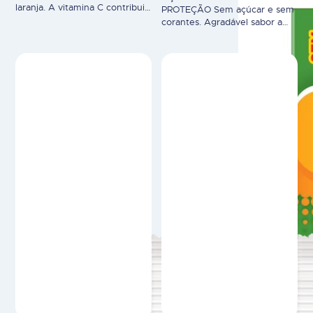
laranja. A vitamina C contribui
PROTEÇÃO Sem açúcar e sem
para o normal funcionamento
corantes. Agradável sabor a
do sistema imunitário, para o
laranja. A vitamina C e o Zinco
normal metabolismo produtor
contribuem para o normal
de energia e proteção das
funcionamento do sistema
células contra as oxidações
imunitário, para o normal
indesejáveis. 20 comprimidos
metabolismo produtor de
efervescentes. CREVIT® é um
energia e proteção das células
suplemento alimentar. Os
contra as oxidações
suplementos alimentares não
indesejáveis. 20 comprimidos
devem ser utilizados como
efervescentes. CREVIT® é um
substitutos de um…
suplemento alimentar. Os
suplementos alimentares não…