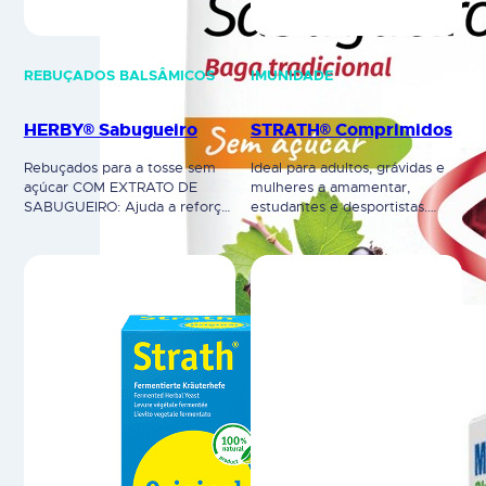
REBUÇADOS BALSÂMICOS
IMUNIDADE
HERBY® Sabugueiro
STRATH® Comprimidos
Rebuçados para a tosse sem
Ideal para adultos, grávidas e
açúcar COM EXTRATO DE
mulheres a amamentar,
SABUGUEIRO: Ajuda a reforçar
estudantes e desportistas.
o sistema imunitário. Contém
STRATH® é um suplemento
extrato de baga fresca de
alimentar com uma
Sabugueiro. HERBY® é um
composição biologicamente
suplemento alimentar.
completa e equilibrada que
Advertências: não exceda a
combina de uma forma única
dose diária recomendada. Os
20 aminoácidos, 11 vitaminas,
suplementos alimentares não
19 minerais/oligoelementos e
devem ser utilizados como
11 substâncias reconstituintes,
substitutos de um regime
em proporções biologicamente
alimentar variado. Leia
equilibradas e necessárias às
cuidadosamente a rotulagem e
funções vitais do organismo. O
as…
fator principal e que…