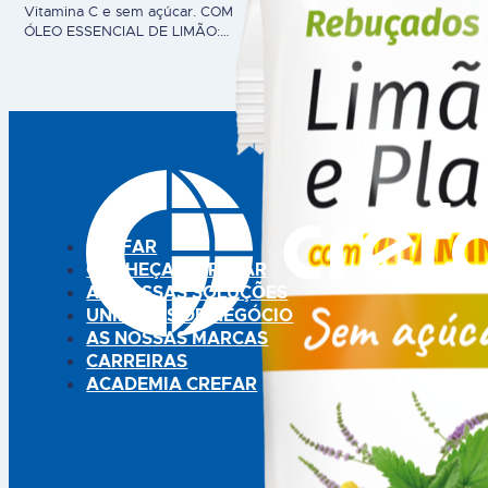
Vitamina C e sem açúcar. COM
ÓLEO ESSENCIAL DE LIMÃO:
Sabor a limão, composto
antioxidante.EXTRATOS DE
PLANTAS: Com menta,
tomilho, sabugueiro, malva e
sálvia que contribui para o
normal funcionamento do
sistema respiratório e alívio da
sensação de garganta irritada.
HERBY® é um suplemento
alimentar. Advertências: não
exceda a dose…
CREFAR
CONHEÇA A CREFAR
AS NOSSAS SOLUÇÕES
UNIDADES DE NEGÓCIO
AS NOSSAS MARCAS
CARREIRAS
ACADEMIA CREFAR