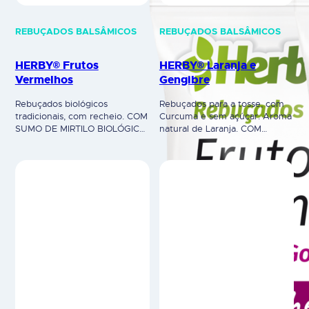
REBUÇADOS BALSÂMICOS
REBUÇADOS BALSÂMICOS
HERBY® Frutos
HERBY® Laranja e
Vermelhos
Gengibre
Rebuçados biológicos
Rebuçados para a tosse, com
tradicionais, com recheio. COM
Curcuma e sem açúcar. Aroma
SUMO DE MIRTILO BIOLÓGICO:
natural de Laranja. COM
O típico fruto do bosque,
EXTRATO DE GENGIBRE: Ajuda
intenso, doce e
a manter a função normal das
agradavelmente ácido, com
vias respiratórias.COM
compostos antioxidantes.COM
EXTRATO DE CURCUMA: Ajuda
SUMO DE GOJI: “Fruto da
o organismo na resposta anti-
longa vida”. Fortalece o
inflamatória. HERBY® é um
sistema imunitário.COM SUMO
suplemento alimentar.
DE GROSELHA PRETA:
Advertências: não exceda a
Frutado, herbal, levemente
dose diária recomendada. Os
áspero e com diversas
suplementos alimentares não
vitaminas e minerais. HERBY®
devem ser utilizados como…
é um suplemento alimentar.
Advertências: não…