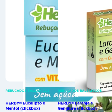
da massa magra. Suplemento
facilitar o efeito ventre
alimentar. Composição por 25
liso. Suplemento alimentar.
ml: L-carnitina 1500 mg,
Composição por 25 ml: Extrato
utriose ® (Fibra altamente
de Bétula (Bétula alba) 600
solúvel) 1500 mg,…
mg, Extrato de…
REBUÇADOS BALSÂMICOS
REBUÇADOS BALSÂMICOS
HERBY® Eucalipto e
HERBY® Laranja e
Mentol (clickbox)
Gengibre (clickbox)