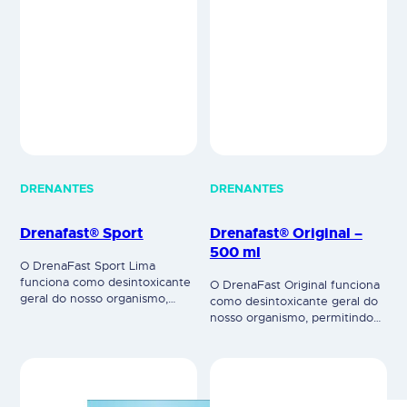
DRENANTES
DRENANTES
Drenafast® Sport
Drenafast® Original –
500 ml
O DrenaFast Sport Lima
funciona como desintoxicante
O DrenaFast Original funciona
geral do nosso organismo,
como desintoxicante geral do
permitindo acelerar a
nosso organismo, permitindo
eliminação de líquidos em
acelerar a eliminação de
excesso. Além de estimular a
líquidos em excesso. Para além
queima de gorduras e
de estimular a queima de
melhorar o tónus muscular, a
gorduras e melhorar a função
fim de garantir a manutenção
digestiva e hepática, a fim de