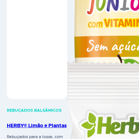
garganta irritada.COM MENTOL:
exceda a dose diária
Sabor natural a mentol, fresco
recomendada. Os suplementos
e agradável. HERBY® é um
alimentares não devem ser
suplemento alimentar.
utilizados como substitutos de
Advertências: não exceda a
um regime alimentar…
dose diária…
REBUÇADOS BALSÂMICOS
HERBY® Limão e Plantas
Rebuçados para a tosse, com