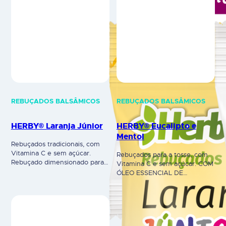
REBUÇADOS BALSÂMICOS
REBUÇADOS BALSÂMICOS
HERBY® Laranja Júnior
HERBY® Eucalipto e
Mentol
Rebuçados tradicionais, com
Vitamina C e sem açúcar.
Rebuçados para a tosse, com
Rebuçado dimensionado para
Vitamina C e sem açúcar. COM
crianças. COM ÓLEO
ÓLEO ESSENCIAL DE
ESSENCIAL DE LARANJA:
EUCALIPTO: Contribui para o
Sabor a laranja, com Vitamina
normal funcionamento do
C, essencial para o bom
sistema respiratório, ao
funcionamento do organismo.
proporcionar uma sensação de
HERBY® é um suplemento
alívio em casos de tosse e
alimentar. Advertências: não