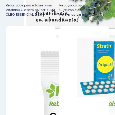
Rebuçados para a tosse, com
Rebuçados para a tosse, com
Vitamina C e sem açúcar. COM
Curcuma e sem açúcar. Aroma
ÓLEO ESSENCIAL DE
natural de Laranja. COM
EUCALIPTO: Contribui para o
EXTRATO DE GENGIBRE: Ajuda
normal funcionamento do
a manter a função normal das
sistema respiratório, ao
vias respiratórias.COM
proporcionar uma sensação de
EXTRATO DE CURCUMA: Ajuda
alívio em casos de tosse e
o organismo na resposta anti-
garganta irritada.COM MENTOL:
inflamatória. HERBY® é um
Sabor natural a mentol, fresco
suplemento alimentar.
e agradável. HERBY® é um
Advertências: não exceda a
suplemento alimentar.
dose diária recomendada. Os
Advertências: não exceda a
suplementos alimentares não
dose diária…
devem ser utilizados como…