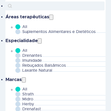
Search
Search content
Áreas terapêuticas
All
MOBILE - Parent Areas Terapeuticas-2
Suplementos Alimentares e Dietéticos
Especialidade
All
MOBILE - CHILD Areas Terapeuticas-2
Drenantes
Imunidade
Rebuçados Balsâmicos
Laxante Natural
Marcas
All
MOBILE - Marcas-2
Strath
Midro
Herby
Drenafast