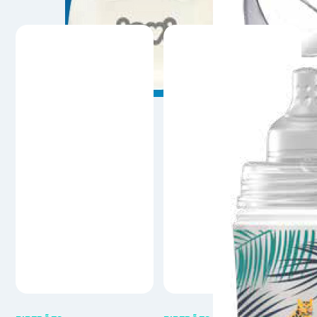
BIBERÕES
BIBERÕES
LOVI Biberões Stardust
LOVI Biberões Jungle
(120 ml e 240 ml) 0m+ e
Vibes (120 ml e 250 ml)
3m+
0m+ e 3m+
Uma Coleção Estrela -
O biberão LOVI Trends foi
verdadeiramente únicaO
desenvolvido para a
biberão Stardust para
amamentação assistida com o
amamentar com o leite
leite materno, de forma a não
materno, caracteriza-se por ser
impedir o reflexo da sucção.