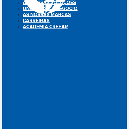
LOVI Chupeta Prime
LOVI Chupeta Prime
Pistachio/Verde 18m+
Pele/Blush 18m+
A Coleção de Chupetas Prime®
A Coleção de Chupetas Prime®
tem 3 benefícios evidentes
tem 3 benefícios evidentes
para a sua bebé: 1) Proteger o
para a sua bebé: 1) Proteger o
reflexo de sucção natural
reflexo de sucção natural
através da tetina Dynamic® 2)
através da tetina Dynamic® 2)
Ideais para o desenvolvimento
Ideais para o desenvolvimento
da fala e dentição
da fala e dentição
(ortodôntico) 3) Seguro para a
(ortodôntico) 3) Seguro para a
pele do bebé - ângulo
pele do bebé - ângulo
diferente face à boca do bebé
diferente face à boca do bebé
(respira melhor) Prime significa
(respira melhor) Prime significa
excelência. A…
excelência. A…