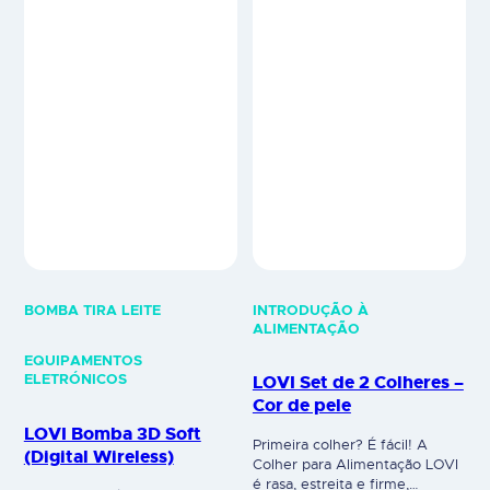
BOMBA TIRA LEITE
INTRODUÇÃO À
ALIMENTAÇÃO
EQUIPAMENTOS
LOVI Set de 2 Colheres –
ELETRÓNICOS
Cor de pele
LOVI Bomba 3D Soft
Primeira colher? É fácil! A
(Digital Wireless)
Colher para Alimentação LOVI
é rasa, estreita e firme,
O Revolucionário funil 3D - a
tornando-se ideal para iniciar a
réplica mais próxima da sucção
introdução alimentar. O cabo
do bebé Em 75% das mães a
longo e confortável facilita aos
bomba ajudou a resolver os
pais retirarem o alimento do
problemas de lactação das
pote e alimentarem o bebé,
mães*. É utilizada em contexto
além de permitir que a criança
de maternidade, a nível
segure a colher com facilidade.
hospitalar e tem sido
A colher LOVI possui um
positivamente avaliada pelas
formato…
mães no pós-parto. O funil em
3D é uma solução
revolucionária que,…