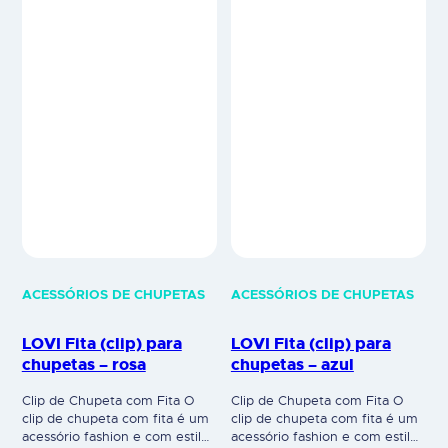
ACESSÓRIOS DE CHUPETAS
ACESSÓRIOS DE CHUPETAS
LOVI Fita (clip) para
LOVI Fita (clip) para
chupetas – rosa
chupetas – azul
Clip de Chupeta com Fita O
Clip de Chupeta com Fita O
clip de chupeta com fita é um
clip de chupeta com fita é um
acessório fashion e com estilo
acessório fashion e com estilo
para a chupeta e conjugação
para a chupeta e conjugação
com a roupa da criança. É uma
com a roupa da criança. É uma
grande conveniência para os
grande conveniência para os
pais e apresenta um design
pais e apresenta um design
moderno, alinhado com a
moderno, alinhado com a
coleção das nossas chupetas.
coleção das nossas chupetas.