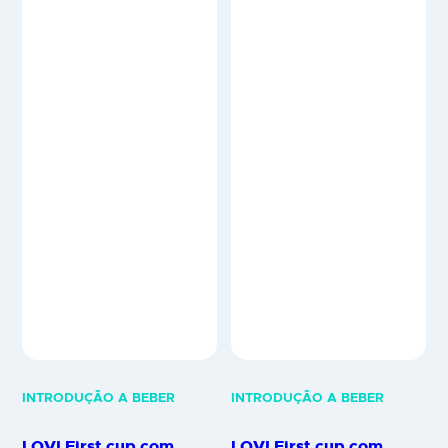
INTRODUÇÃO A BEBER
INTRODUÇÃO A BEBER
LOVI First cup com
LOVI First cup com
bucal – Rosa
bucal – Azul
Estou a começar a aprender a
Estou a começar a aprender a
beber!
beber!