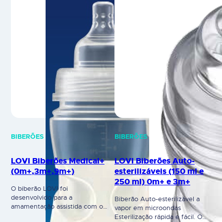
BIBERÕES
BIBERÕES
LOVI Biberões Medical+
LOVI Biberões Auto-
(0m+,3m+,9m+)
esterilizáveis (150 ml e
250 ml) 0m+ e 3m+
O biberão LOVI foi
desenvolvido para a
Biberão Auto-esterilizável a
amamentação assistida com o
vapor em microondas
leite materno, de forma a não
Esterilização rápida e fácil. O
impedir o reflexo da sucção.
inovador biberão LOVI auto-
Desenhado em conjunto com
esterilizável não requer ser
médicos especialistas e
colocado em água a ferver ou
clinicamente testado. Inclui a
em esterilizadores a vapor.
tetina profissional Dynamic
Quando bem montado, o
criada utilizando camadas de
biberão é auto-esterilizável.
silicone heterogéneas: ponta
Permite colocar todas as peças
fina e suave expansível e uma
e partes do biberão a vapor no
base alargada e rígida. Requer
microondas por apenas 90
uma…
segundos.