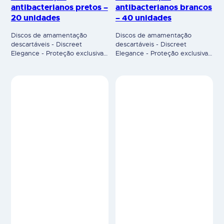
noite, para mãe. O seu formato
noite, para mãe. O seu formato
conveniente e acabamento
conveniente e acabamento
elegante, contribui para o
elegante, contribui para o
conforto e higiene durante a…
conforto e higiene durante a…
BIBERÕES
BIBERÕES
LOVI Biberões
LOVI Biberões
Mammafeel 3m+, 250 ml
Mammafeel 0m+