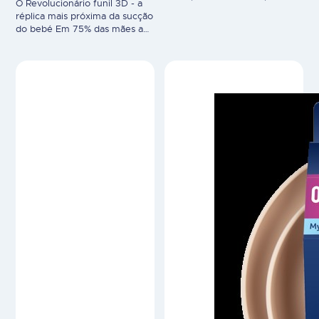
INTRODUÇÃO À
INTRODUÇÃO À
ALIMENTAÇÃO
ALIMENTAÇÃO
LOVI Set de 2 Colheres –
LOVI Set Pratos e Copo
Pistacho
– Cor de Pele
Primeira colher? É fácil! A
Aprender a comer?
Colher para Alimentação LOVI
Naturalmente! A linha de loiça
é rasa, estreita e firme,
para bebés LOVI tem tudo o