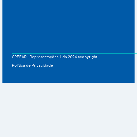
CHUPETAS
CHUPETAS
LOVI Chupeta Prime 6-
LOVI Chupeta Prime 6-
18m Pistachio/Verde
18m Granola/Orange
A Coleção de Chupetas Prime®
A Coleção de Chupetas Prime®
tem 3 benefícios evidentes
tem 3 benefícios evidentes
para a sua bebé: 1) Proteger o
para a sua bebé: 1) Proteger o
reflexo de sucção natural
reflexo de sucção natural