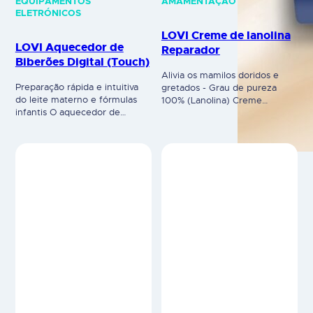
e segura, a uma temperatura
os mamilosgretados, inchados
ótima. Combina 4 funções e
e doridos, com ação calmante.
benefícios: Características do
É um creme de Lanolina com
Aquecedor de Biberões:
um grau de pureza 100%, sem
aditivos e hipoalergénica. É
seguro para a mãe…
AMAMENTAÇÃO
AMAMENTAÇÃO