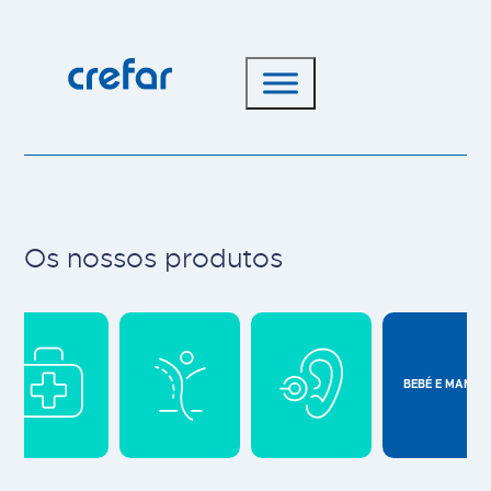
Os nossos produtos
Main cat-2
BEBÉ E MAMÃ
selected
Bebé e Mamã