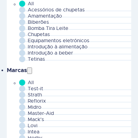
Marcas
All
MOBILE - Marcas-2
Test-it
Strath
Reflorix
Midro
Master-Aid
Mack's
Lovi
Intea
Herby
Halazon
FisioCannabis
Epitact Sport
Epitact
Drenafast
Crevit
CrefixVet
Cerumina
Bogar
BioVetics