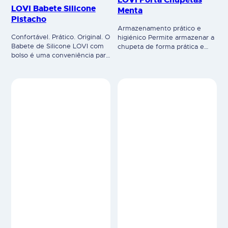
rígido e profundo retém restos
Dois clipes O estojo pode ser
de comida, envolvendo
rápida e facilmente preso a um
confortavelmente a barriga e
carrinho de…
alcançando as laterais do bebé.
O…
ACESSÓRIOS DE CHUPETAS
EQUIPAMENTOS
ELETRÓNICOS
LOVI Porta Chupetas
LOVI Esterilizador e
Bege
Secador Digital (Touch)