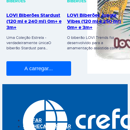
um biberão escuro,
Inclui a tetina profissional
característica que se destaca
Dynamic criada utilizando
dos restantes do mercado,
camadas de silicone
permitindo ao mesmo tempo
heterogéneas: ponta fina e
controlar a quantidade/volume
suave expansível e uma base
de leite. Decorado com
alargada e rígida. Requer uma
estrelas douradas, a coleção
sucção activa pelo bebé:
Stardust é única no mercado.
utilização dos músculos,
Equipado com a tetina
lábios…
Dynamic® com uma…
CHUPETAS
CHUPETAS