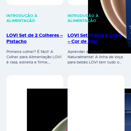
tornando-se ideal para iniciar a
que é necessário para expandir
introdução alimentar. O cabo
a alimentação da criança. São
longo e confortável facilita aos
produtos ideais para o treino
pais retirarem o alimento do
alimentar – as tigelas e pratos
pote e alimentarem o bebé,
são adequados para diversos
além de permitir que a criança
tipos de refeições e o copo é
segure a colher com facilidade.
perfeito para aprender a beber
A colher LOVI possui um
num copo aberto. Os…
formato…