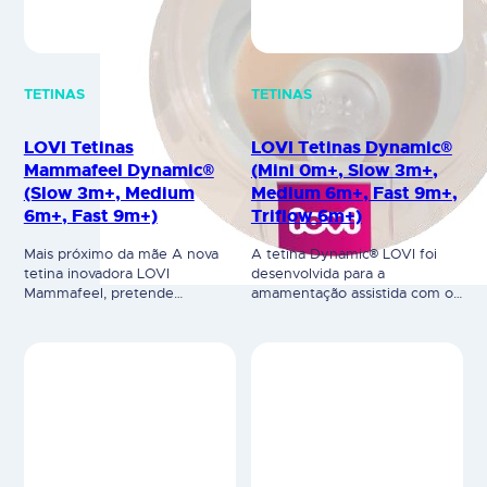
Mais próximo da mãe A nova
A tetina Dynamic® LOVI foi
tetina inovadora LOVI
desenvolvida para a
Mammafeel, pretende
amamentação assistida com o
aproximar a experiência
leite materno, e desenhada em
natural do bebé na mama da
conjunto com terapeutas da
mãe, pois apresenta enormes
fala. A tetina foi criada
semelhanças em cor, textura,
utilizando camadas de silicone
forma e dinâmica Mesmo no
heterogéneas: ponta fina e
momento da sucção do leite
suave expansível e uma base
do biberão Mammafeel, o bebé
alargada e rígida perfilada. Não
pode sentir essa semelhança e
interfere com a amamentação
proximidade com a mãe. Assim
natural. Clinicamente testada
a mãe,…
na Polónia. Equipadas com…