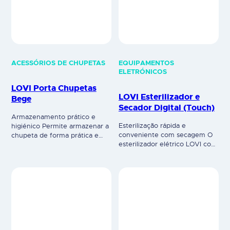
Armazenamento prático e
Esterilização rápida e
higiénico Permite armazenar a
conveniente com secagem O
chupeta de forma prática e
esterilizador elétrico LOVI com
higiénica durante passeios ou
secador é sinónimo de
viagens. Protege a chupeta de
conveniência e rapidez.
sujidade ou perdas. Higiénico e
Contém 3 programas um só
fácil de esterilizar a vapor,
aparelho para esterilizar
ajuda a manter a chupeta
biberões, acessórios e outros
limpaquando está fora de casa.
produtos, secar e utilizá-los
Dois clipes O estojo pode ser
com segurança passados
rápida e facilmente preso a um
apenas 20 minutos. Contém 3
carrinho de…
programas: