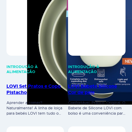
INTRODUÇÃO À
INTRODUÇÃO À
ALIMENTAÇÃO
ALIMENTAÇÃO
LOVI Set Pratos e Copo
LOVI Babete Silicone
Pistacho
Cor de pele
Aprender a comer?
Confortável. Prático. Original. O
Naturalmente! A linha de loiça
Babete de Silicone LOVI com
para bebés LOVI tem tudo o
bolso é uma conveniência para
que é necessário para expandir
os pais – protege contra a
a alimentação da criança. São
sujidade durante a
produtos ideais para o treino
aprendizagem da alimentação
alimentar – as tigelas e pratos
autónoma. É feito de silicone
são adequados para diversos
leve, macio e seguro. O bolso
tipos de refeições e o copo é
rígido e profundo retém restos
perfeito para aprender a beber
de comida, envolvendo
num copo aberto. Os…
confortavelmente a barriga e
alcançando as laterais do bebé.
O…