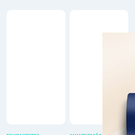
EQUIPAMENTOS
AMAMENTAÇÃO
ELETRÓNICOS
LOVI Creme de lanolina
LOVI Aquecedor de
Reparador
Biberões Digital (Touch)
Alivia os mamilos doridos e
Preparação rápida e intuitiva
gretados - Grau de pureza
do leite materno e fórmulas
100% (Lanolina) Creme
infantis O aquecedor de
reparador de LanolinaCreme
biberões LOVI foi desenvolvido
de lanolina para utilizar
para aquecer o leite para o seu
durante a gravidez e
bebé de formarápida, uniforme
amamentação. Protege contra