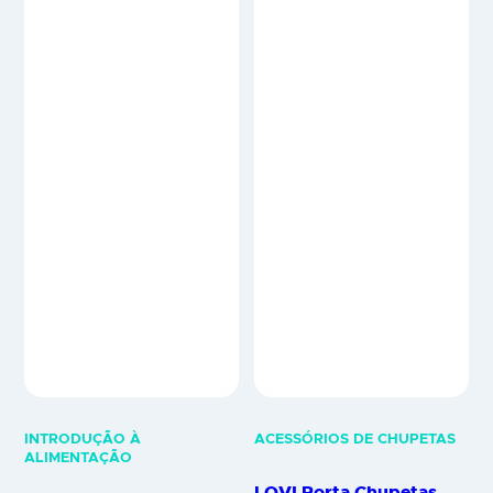
INTRODUÇÃO À
ACESSÓRIOS DE CHUPETAS
ALIMENTAÇÃO
LOVI Porta Chupetas
LOVI Babete Silicone
Menta
Pistacho
Armazenamento prático e
Confortável. Prático. Original. O
higiénico Permite armazenar a
Babete de Silicone LOVI com
chupeta de forma prática e
bolso é uma conveniência para
higiénica durante passeios ou
os pais – protege contra a
viagens. Protege a chupeta de
sujidade durante a
sujidade ou perdas. Higiénico e
aprendizagem da alimentação
fácil de esterilizar a vapor,
autónoma. É feito de silicone
ajuda a manter a chupeta
leve, macio e seguro. O bolso
limpaquando está fora de casa.