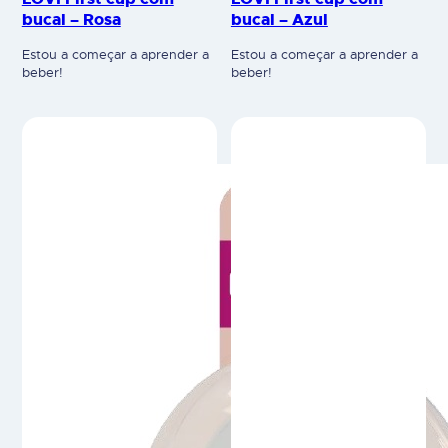
TETINAS
TETINAS
LOVI Tetinas
LOVI Tetinas Dynamic®
Mammafeel Dynamic®
(Mini 0m+, Slow 3m+,
(Slow 3m+, Medium
Medium 6m+, Fast 9m+,
6m+, Fast 9m+)
Triflow 6m+)