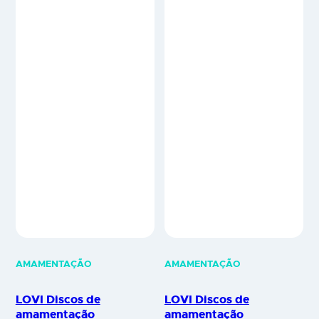
AMAMENTAÇÃO
AMAMENTAÇÃO
LOVI Discos de
LOVI Discos de
amamentação
amamentação
antibacterianos pretos –
antibacterianos brancos
20 unidades
– 40 unidades
Discos de amamentação
Discos de amamentação
descartáveis - Discreet
descartáveis - Discreet
Elegance - Proteção exclusiva
Elegance - Proteção exclusiva
para uso diurno e noturno Os
para uso diurno e noturno Os
discos de amamentação
discos de amamentação
Discreet Elegance são super
Discreet Elegance são super
absorventes e extremamente
absorventes e extremamente
finos (1mm) e garantem um
finos (1mm) e garantem um
ambiente seco durante o dia e
ambiente seco durante o dia e