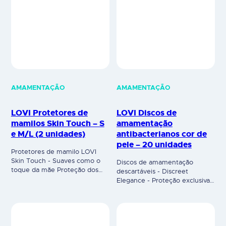
LOVI Protetores de
LOVI Discos de
mamilos Skin Touch – S
amamentação
e M/L (2 unidades)
antibacterianos cor de
pele – 20 unidades
Protetores de mamilo LOVI
Skin Touch - Suaves como o
Discos de amamentação
toque da mãe Proteção dos
descartáveis - Discreet
mamilos: Acomodam-se ao
Elegance - Proteção exclusiva
formato do mamilo, mais
para uso diurno e noturno Os
côncavo ou liso, ajustando-se.
discos de amamentação
Podem ser utilizados após
Discreet Elegance são super
consultar um profissional de
absorventes e extremamente
saúde, em casos de
finos (1mm) e garantem um
hipersensibilidade ou mamilos
ambiente seco durante o dia e
gretados. Disponível em 2
noite, para mãe. O seu formato
tamanhos: S (pequeno) e M/L
conveniente e acabamento
(standard). Os protetores Skin
elegante, contribui para o
Touch…
conforto e higiene durante a…