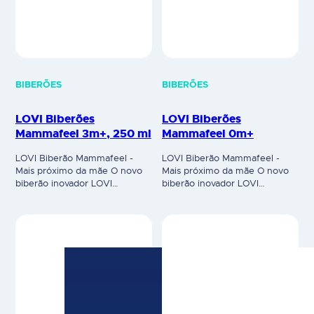
LOVI Biberão Mammafeel -
LOVI Biberão Mammafeel -
Mais próximo da mãe O novo
Mais próximo da mãe O novo
biberão inovador LOVI
biberão inovador LOVI
Mammafeel, pretende
Mammafeel, pretende
aproximar à experiência
aproximar à experiência
natural do bebé na mama da
natural do bebé na mama da
mãe, pois apresenta enormes
mãe, pois apresenta enormes
semelhanças entre a mama da
semelhanças entre a mama da
mãe em termos de cor,
mãe em termos de cor,
textura, forma edinâmica. O
textura, forma edinâmica. O
biberão Mammafeel e a sua
biberão Mammafeel e a sua
tetina dinâmica promovem
tetina dinâmica promovem
sensações ao bebé de uma…
sensações ao bebé de uma…