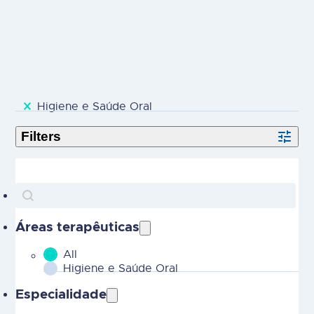
selected
Higiene e Saúde Oral
Search
Search content
Áreas terapêuticas
All
MOBILE - Parent Areas Terapeuticas-2
Higiene e Saúde Oral
Especialidade