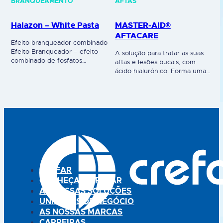
BRANQUEAMENTO
AFTAS
Halazon – White Pasta
MASTER-AID®
AFTACARE
Efeito branqueador combinado
Efeito Branqueador – efeito
A solução para tratar as suas
combinado de fosfatos
aftas e lesões bucais, com
(pirofostato de potássio), sílica
ácido hialurónico. Forma uma
que atuam como agentes
película transparente que
branqueadores, que permitem
contribui para o processo de
a remoção de manchas,
cicatrização e alívio da dor.
higiene eficaz, para um branco
Polímero bioaderente que
natural. Ação antiplaca –
adere fortemente à mucosa
Contém CPC, com efeito
oral, protegendo-a. PROTEGE
antiplaca bacteriana.
A FERIDA • ALÍVIA A DOR •
Prevenção de cáries – a pasta
PROMOVE A CICATRIZAÇÃO
de dentes com flúor (1360
Dispositivo médico. Leia
ppm) promove a
cuidadosamente a rotulagem
remineralização…
e…
CREFAR
CONHEÇA A CREFAR
AS NOSSAS SOLUÇÕES
UNIDADES DE NEGÓCIO
AS NOSSAS MARCAS
CARREIRAS