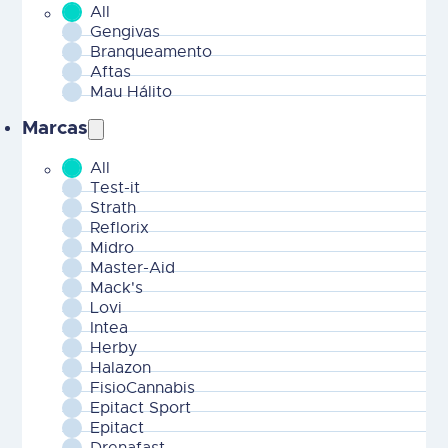
All
MOBILE - CHILD Areas Terapeuticas-2
Gengivas
Branqueamento
Aftas
Mau Hálito
Marcas
All
MOBILE - Marcas-2
Test-it
Strath
Reflorix
Midro
Master-Aid
Mack's
Lovi
Intea
Herby
Halazon
FisioCannabis
Epitact Sport
Epitact
Drenafast