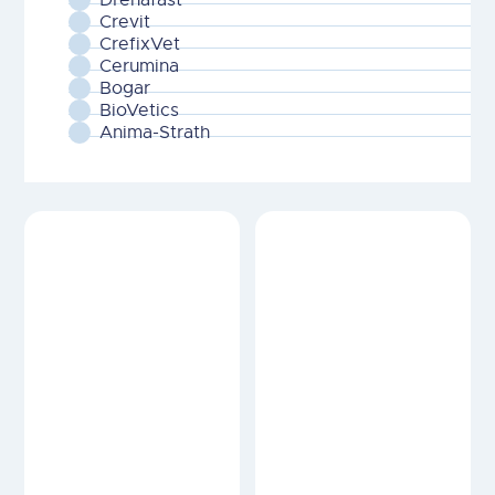
Crevit
CrefixVet
Cerumina
Bogar
BioVetics
Anima-Strath