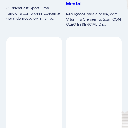
Mentol
O DrenaFast Sport Lima
funciona como desintoxicante
Rebuçados para a tosse, com
geral do nosso organismo,
Vitamina C e sem açúcar. COM
permitindo acelerar a
ÓLEO ESSENCIAL DE
eliminação de líquidos em
EUCALIPTO: Contribui para o
excesso. Além de estimular a
normal funcionamento do
queima de gorduras e
sistema respiratório, ao
melhorar o tónus muscular, a
proporcionar uma sensação de
fim de garantir a manutenção
alívio em casos de tosse e
da massa magra. Suplemento
garganta irritada.COM MENTOL:
alimentar. Composição por 25
Sabor natural a mentol, fresco
ml: L-carnitina 1500 mg,
e agradável. HERBY® é um
utriose ® (Fibra altamente
suplemento alimentar.
solúvel) 1500 mg,…
Advertências: não exceda a
dose diária…