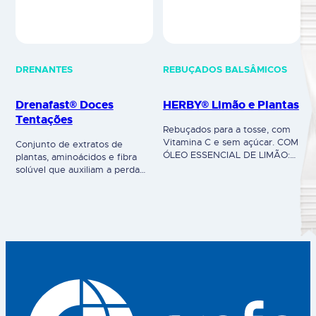
DRENANTES
REBUÇADOS BALSÂMICOS
Drenafast® Doces
HERBY® Limão e Plantas
Tentações
Rebuçados para a tosse, com
Vitamina C e sem açúcar. COM
Conjunto de extratos de
ÓLEO ESSENCIAL DE LIMÃO:
plantas, aminoácidos e fibra
Sabor a limão, composto
solúvel que auxiliam a perda
antioxidante.EXTRATOS DE
de peso e redução da celulite.
PLANTAS: Com menta,
Ideal para quem procura
tomilho, sabugueiro, malva e
melhorar o humor, melhorar a
sálvia que contribui para o
sensação de bem estar. Para
normal funcionamento do
pessoas com um estilo de vida
sistema respiratório e alívio da
sedentário, com desequilíbrios
sensação de garganta irritada.
emocionais e cravings.
HERBY® é um suplemento
Suplemento alimentar
alimentar. Advertências: não
Composição por 25 ml: Água
exceda a dose…
desmineralizada; Estabilizador:
Sorbitol…