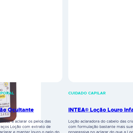
RPORAL
CUIDADO CAPILAR
ão Ocultante
INTEA® Loção Louro Infa
ficaz a aclarar os pelos das
Loção aclaradora do cabelo das cr
raços Loção com extrato de
com formulação bastante mais su
aclarar e manter louro o pelo do
progressiva no aclarar do que a L