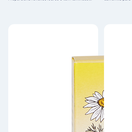
Loção com composição à base de essência e
corpo em peles
extrato de flores de camomila, ideal para cabelos
Aclara o pelo c
que já tenham sido louros e que tenham
uma ação progr
escurecido com o tempo. Uma vez que a sua
as desagradáve
ação é progressiva,…
para dissimular