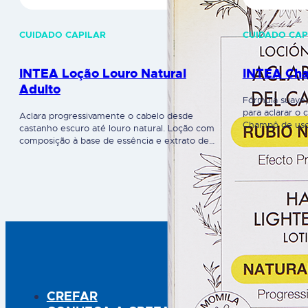
CUIDADO CAPILAR
CUIDADO CAP
INTEA Loção Louro Natural
INTEA Cha
Adulto
Fórmula suave,
para aclarar o 
Aclara progressivamente o cabelo desde
Champô de uso 
castanho escuro até louro natural. Loção com
cor do cabelo 
composição à base de essência e extrato de
ingredientes na
camomila, ideal para cabelos que já tenham sido
flores de camom
louros e que tenham escurecido com o tempo.
cabelo louro e
Uma vez que a sua ação é progressiva, poderá
elevada concen
optar pelo tom final que pretende, consoante o
número de…
CREFAR