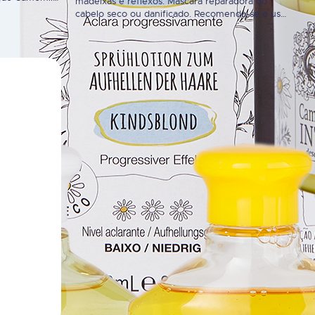
madeixas e reflexos. Máscara reparadora do
te indicada
cabelo seco ou danificado. Recomenda-se o uso
do para
após aplicação das loções aclaradoras, de forma
do ou se
a evitar que o cabelo fique ressequido. Ajuda no
mente. Não é
processo de reconstrução da fibra capilar,
em misturas.
hidrata e sela as cutículas. Ideal para cabelos
ressequidos e pintados. O princípio ativo…