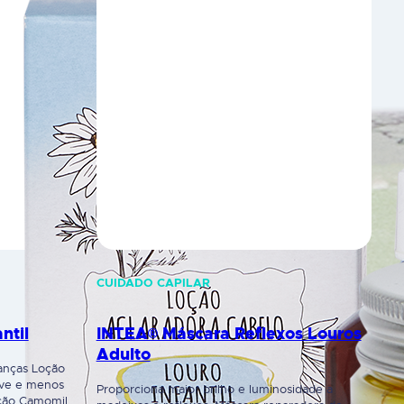
CUIDADO CAPILAR
ntil
INTEA® Máscara Reflexos Louros
Adulto
ianças Loção
ave e menos
Proporciona maior brilho e luminosidade a
oção Camomila