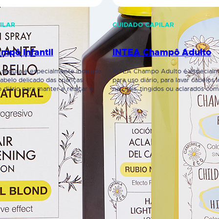
ILAR
CUIDADO CAPILAR
mpô Infantil
INTEA Champô Adulto
 segura e especialmente indicada
INTEA Champo Adulto é especialm
cabelo delicado das crianças.
para uso diário, para lavar cabelos l
diário para manter e realçar a
naturais, tingidos ou aclarados co
louro das crianças. Fórmula com
produtos.
turais, com extrato natural de
ila, desenvolvida para cuidar o
 delicado das crianças. Contém
tração de extrato natural…