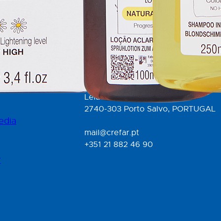
ral
CREFAR Representações, Lda
Edifício OrangeRua Henrique Callad
s
Bloco A, piso 1, Escritório A12
Leião
2740-303 Porto Salvo, PORTUGAL
edia
mail@crefar.pt
+351 21 882 46 90
r