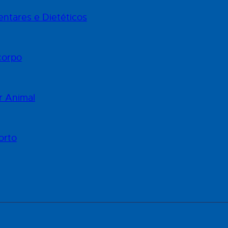
ntares e Dietéticos
corpo
r Animal
orto