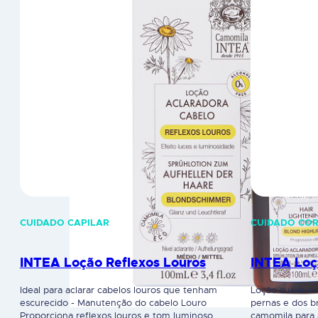
CUIDADO CAPILAR
CUIDADO CO
INTEA Loção Reflexos Louros
INTEA Loç
Ideal para aclarar cabelos louros que tenham
Loção suave e e
escurecido - Manutenção do cabelo Louro
pernas e dos b
Proporciona reflexos louros e tom luminoso.
camomila para 