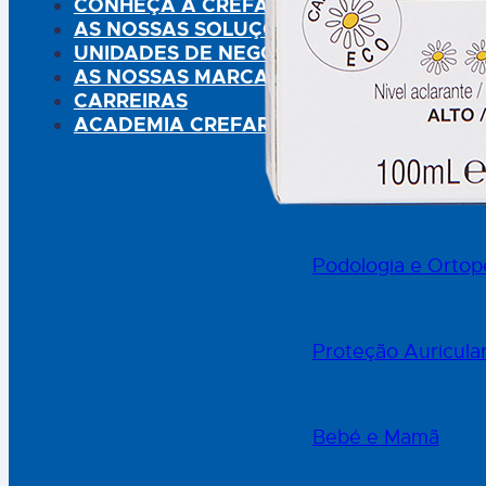
CONHEÇA A CREFAR
Reidratação Oral
AS NOSSAS SOLUÇÕES
UNIDADES DE NEGÓCIO
AS NOSSAS MARCAS
Higiene e Saúde O
CARREIRAS
ACADEMIA CREFAR
Primeiros Cuidado
Podologia e Ortop
Proteção Auricula
Bebé e Mamã