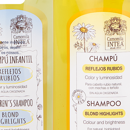
ente indicado
oiros, sejam
m os nossos