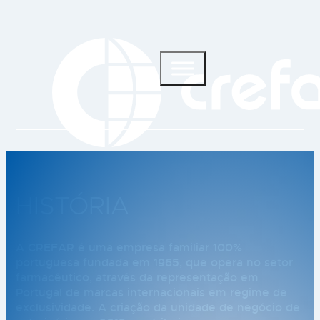
HISTÓRIA
A CREFAR é uma empresa familiar 100%
portuguesa fundada em 1965, que opera no setor
farmacêutico, através da representação em
Portugal de marcas internacionais em regime de
exclusividade. A criação da unidade de negócio de