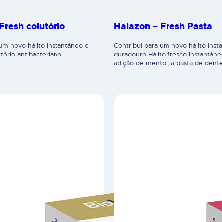
Fresh colutório
Halazon – Fresh Pasta
 um novo hálito instantâneo e
Contribui para um novo hálito inst
tório antibacteriano
duradouro Hálito fresco instantâne
adição de mentol, a pasta de dent
fresh tem um sabor extra forte a 
proporcionando frescura duradour
na garganta.Prevenção de cáries –
(1450 ppm) promove a remineraliz
esmalte dentário. Contém CPC (0,