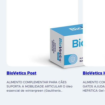
BioVetics Post
BioVetics 
ALIMENTO COMPLEMENTAR PARA CÃES
ALIMENTO CO
SUPORTA A MOBILIDADE ARTICULAR O óleo
GATOS AJUDA
essencial de wintergreen (Gaultheria
HEPÁTICA Gel co
procumbens L.) contém cerca de 98% de
carnitina e al
salicilato de metilo, uma substância natural anti-
metabolismo hep
inflamatória. Previne a produção de
metabolismo lip