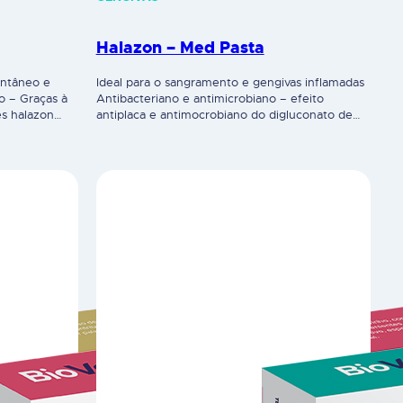
Halazon – Med Pasta
antâneo e
Ideal para o sangramento e gengivas inflamadas
o – Graças à
Antibacteriano e antimicrobiano – efeito
es halazon
antiplaca e antimocrobiano do digluconato de
menta,
clorexidina (CHX 0,05%) na pasta de dentes
a na boca e
halazon med, é ideal para situações de
 Contém flúor
sangramento e gengivas inflamadas. Indicado em
ação do
gengivites, e para prevenir periodontites. Ação
05%) e…
calmante e regeneradora – a pasta de dentes
halazon med contém…