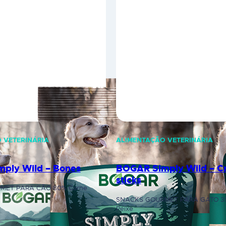
 VETERINÁRIA
ALIMENTAÇÃO VETERINÁRIA
ply Wild – Bones
BOGAR Simply Wild – C
sticks
MET PARA CÃO 80% Carne
SNACKS GOURMET PARA GATO 35
Peixe