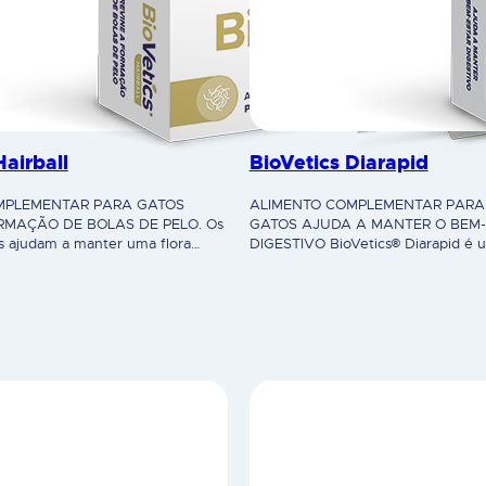
Hairball
BioVetics Diarapid
MPLEMENTAR PARA GATOS
ALIMENTO COMPLEMENTAR PARA
RMAÇÃO DE BOLAS DE PELO. Os
GATOS AJUDA A MANTER O BEM
is ajudam a manter uma flora
DIGESTIVO BioVetics® Diarapid é 
ável. Ajuda a melhorar a digestão
100% natural, com ação adstringent
ema imunitário saudável.
atribuída à presença de taninos e 
sua formulação.A sua ação antidiar
e eficaz, proporcionando alívio con
sintomas gastrointestinais. Ajuda 
bem-estar digestivo, especialmen
situações…