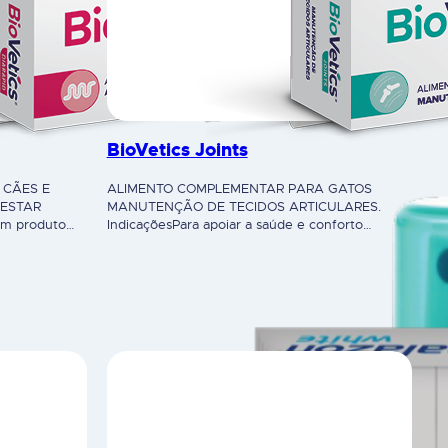
BioVetics Joints
 CÃES E
ALIMENTO COMPLEMENTAR PARA GATOS
-ESTAR
MANUTENÇÃO DE TECIDOS ARTICULARES.
um produto
IndicaçõesPara apoiar a saúde e conforto
e local,
articular (em todas as fases da vida do animal):
eugenol na
reica é rápida
fiável dos
a manter o
te em