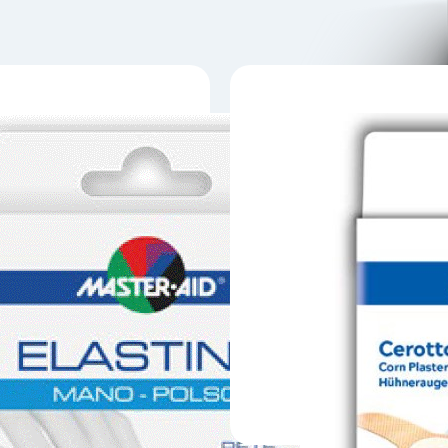
is. Indicações
Para ajudar na gestão de animais 
ansiosos. Indicações *PUV para co