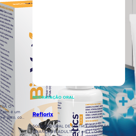
REIDRATAÇÃO ORAL
TRA O
 Calm é um
Reflorix
ão e gato, com
amente
SOLUÇÃO ORAL DE ELETRÓLITOS PARA
e ansiedade.
CRIANÇAS E ADULTOS 2 em 1 - O Reflorix
ão sedados.