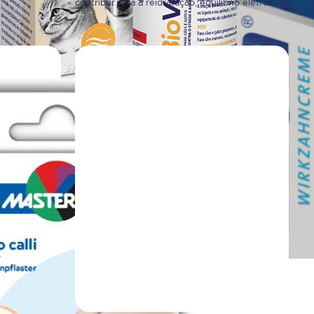
contribui para a reidratação, equilíbrio eletrolítico
de estimação
e digestão normal. Hidratação Oral & 3 tipos de
ntrolo…
Lactobacillus Sabor a Laranja.