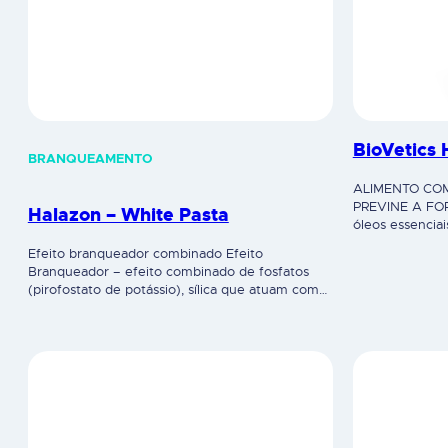
BioVetics 
BRANQUEAMENTO
ALIMENTO CO
PREVINE A FO
Halazon – White Pasta
óleos essencia
intestinal saud
Efeito branqueador combinado Efeito
e a ter um sist
Branqueador – efeito combinado de fosfatos
Indicações:
(pirofostato de potássio), sílica que atuam como
agentes branqueadores, que permitem a
remoção de manchas, higiene eficaz, para um
branco natural. Ação antiplaca – Contém CPC,
com efeito antiplaca bacteriana. Prevenção de
cáries – a pasta de dentes com flúor (1360 ppm)
promove a remineralização…