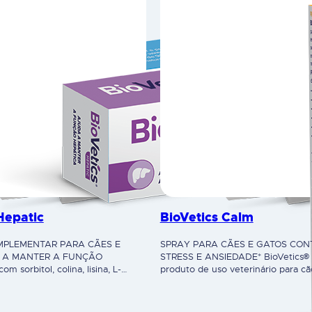
Hepatic
BioVetics Calm
MPLEMENTAR PARA CÃES E
SPRAY PARA CÃES E GATOS CON
 A MANTER A FUNÇÃO
STRESS E ANSIEDADE* BioVetics®
m sorbitol, colina, lisina, L-
produto de uso veterinário para c
cachofra que potenciam o
os seus óleos essenciais cuidados
ático; a colina estimula o
selecionados, atua contra o stress 
ídico e o sorbitol estimula a
Os animais ficam relaxados, mas n