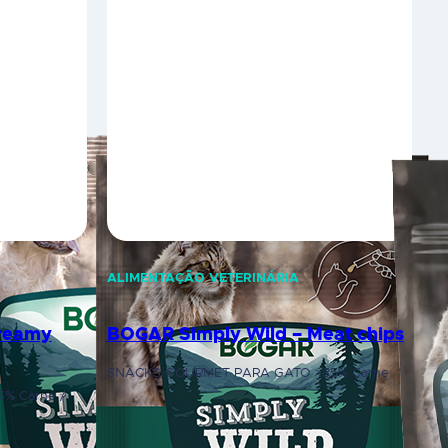
ALIMENTAÇÃO VETERINÁRIA
reamy
BOGAR Simply Wild – Meat chips
SNACKS GOURMET PARA GATO >85% Carne
% Carne /