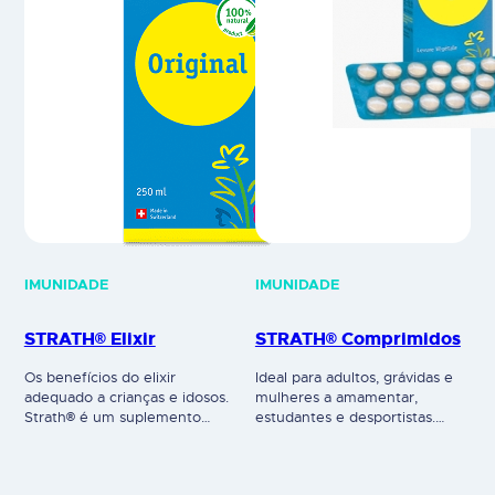
IMUNIDADE
IMUNIDADE
STRATH® Elixir
STRATH® Comprimidos
Os benefícios do elixir
Ideal para adultos, grávidas e
adequado a crianças e idosos.
mulheres a amamentar,
Strath® é um suplemento
estudantes e desportistas.
alimentar com uma
STRATH® é um suplemento
composição biologicamente
alimentar com uma
completa e equilibrada que
composição biologicamente