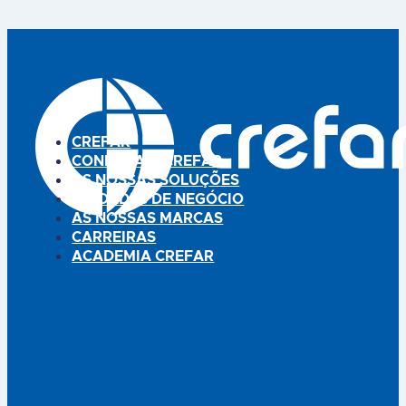
combina de uma forma única
completa e equilibrada que
20 aminoácidos, 11 vitaminas,
combina de uma forma única
19 minerais/oligoelementos e
20 aminoácidos, 11 vitaminas,
11 substâncias reconstituintes,
19 minerais/oligoelementos e
em proporções biologicamente
11 substâncias reconstituintes,
equilibradas e necessárias às
em proporções biologicamente
funções vitais do organismo. O
equilibradas e necessárias às
fator principal e que distingue
funções vitais do organismo. O
o…
fator principal e que…
CREFAR
CONHEÇA A CREFAR
AS NOSSAS SOLUÇÕES
UNIDADES DE NEGÓCIO
AS NOSSAS MARCAS
CARREIRAS
ACADEMIA CREFAR