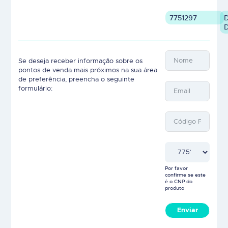
7751297
D
Se deseja receber informação sobre os
pontos de venda mais próximos na sua área
de preferência, preencha o seguinte
formulário:
Por favor
confirme se este
é o CNP do
produto
Enviar