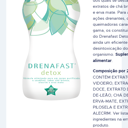
dos quais se dest
extratos de chá br
e erva mate. Para
ações drenantes, d
queimadoras carac
gama, os constitui
do Drenafast De
ainda um eficiente
desintoxicação do
organismo.
Suple
.
alimentar
Composição por 2
CONTÉM EXTRAT
VIDOEIRO, EXTRA
DOCE, EXTRATO 
DE-LEÃO, CHÁ D
ERVA-MATE, EXT
PILOSELA E EXT
ALECRIM. Ver list
ingredientes na 
produto.