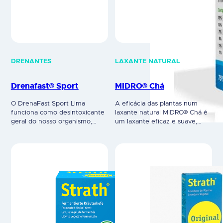
DRENANTES
LAXANTE NATURAL
Drenafast® Sport
MIDRO® Chá
O DrenaFast Sport Lima
A eficácia das plantas num
funciona como desintoxicante
laxante natural MIDRO® Chá é
geral do nosso organismo,
um laxante eficaz e suave,
permitindo acelerar a
onde a harmonia com a
eliminação de líquidos em
natureza está presente para a
excesso. Além de estimular a
obtenção de resultados
queima de gorduras e
positivos, doseável de acordo
melhorar o tónus muscular, a
com os efeitos pretendidos.
fim de garantir a manutenção
Ajuda em casos mais difíceis
da massa magra. Suplemento
de obstipação, sem
alimentar. Composição por 25
sobrecarregar o corpo. A
ml: L-carnitina 1500 mg,
eficácia e segurança tem sido
utriose ® (Fibra altamente
bem estudada…
solúvel) 1500 mg,…