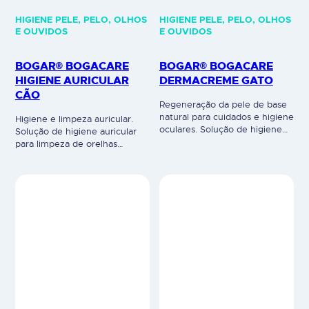
HIGIENE PELE, PELO, OLHOS
HIGIENE PELE, PELO, OLHOS
E OUVIDOS
E OUVIDOS
BOGAR® BOGACARE
BOGAR® BOGACARE
HIGIENE AURICULAR
DERMACREME GATO
CÃO
Regeneração da pele de base
natural para cuidados e higiene
Higiene e limpeza auricular.
oculares. Solução de higiene
Solução de higiene auricular
ocular para remover a sujidade
para limpeza de orelhas
acumulada (remelas) ao redor
sensíveis e prevenção do mau
dos olhos e para enxaguar os
cheiro. A combinação única de
olhos. Os extratos de plantas e
substâncias ativas promove
o ácido hialurónico facilitam o
uma limpeza eficaz e cria um
enxaguamento dos olhos
ambiente hostil ao
devido às suas propriedades
desenvolvimento de germes
hidratantes que permitem
(bactérias e fungos). Receita
remover suavemente a
inovadora com propriedades
sujidade acumulada…
calmantes e refrescantes, cria
um ambiente hostil ao
desenvolvimento de germes…