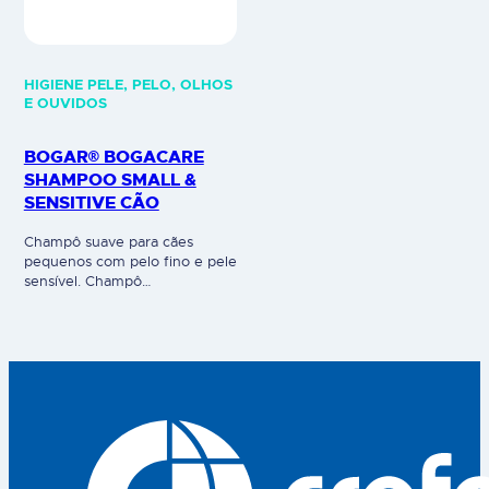
HIGIENE PELE, PELO, OLHOS
E OUVIDOS
BOGAR® BOGACARE
SHAMPOO SMALL &
SENSITIVE CÃO
Champô suave para cães
pequenos com pelo fino e pele
sensível. Champô
particularmente suave para
cães pequenos e cachorros,
pelo particularmente fino e
pele sensível (Chihuahua,
Papillon, Pequinês, etc.). Uso
veterinário.