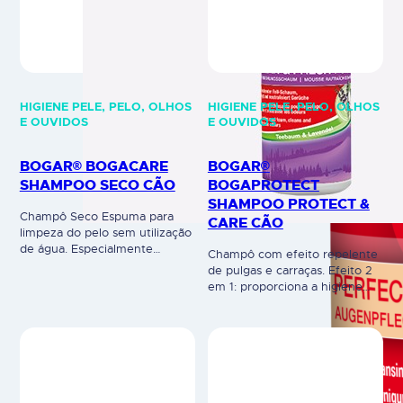
HIGIENE PELE, PELO, OLHOS
HIGIENE PELE, PELO, OLHOS
E OUVIDOS
E OUVIDOS
BOGAR® BOGACARE
BOGAR®
SHAMPOO SECO CÃO
BOGAPROTECT
SHAMPOO PROTECT &
Champô Seco Espuma para
CARE CÃO
limpeza do pelo sem utilização
de água. Especialmente
Champô com efeito repelente
formulado para uso frequente,
de pulgas e carraças. Efeito 2
particularmente em cachorros
em 1: proporciona a higiene
e cães com medo de água
ideal da pele e pelo, ao mesmo
Com propriedades
tempo que protege de
antissépticas. Limpa
agentes externos, como pulgas
suavemente e neutraliza
e carraças. A sua composição,
odores. Receita com óleo de
contendo óleo vegetal de
melaleuca fornecendo uma
Margosa e Eucalyptus
aparência fresca e cuidada ao
citriodora, conferem um efeito