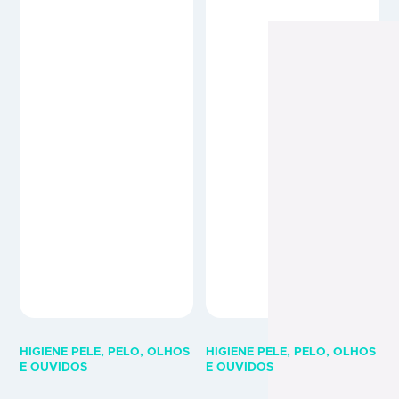
olhos. Os extratos de plantas e
extratos de plantas e o ácido
o ácido hialurónico facilitam o
hialurónico facilitam o
enxaguamento dos olhos
enxaguamento dos olhos
devido às suas propriedades
devido às suas propriedades
hidratantes que permitem
hidratantes que permitem
remover suavemente a
remover suavemente a
sujidade acumulada…
sujidade acumulada nos olhos…
HIGIENE PELE, PELO, OLHOS
HIGIENE PELE, PELO, OLHOS
E OUVIDOS
E OUVIDOS