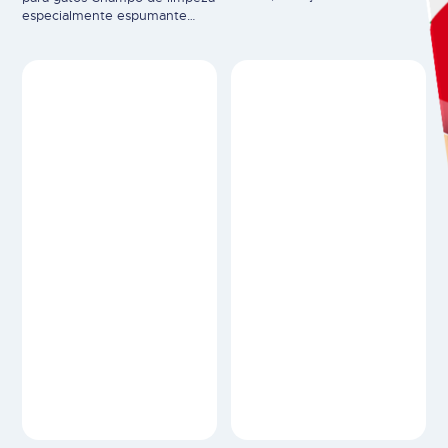
calor ou frio Fórmula suave
especialmente espumante
com extrato regenerador de
para a lavagem regular do pelo,
calêndula e alecrim
fácil de pentear, brilho bonito,
antibacterianoEfeito calmante
fragrância. Uso veterinário.
nas almofadas das patas e nas
áreas entre elas permanecem
respiráveisÉ rapidamente
absorvido pela pele, não
gorduroso, não deixa
“pegadas” gordurosas em
azulejos ou pisosde
madeiraSem cera…