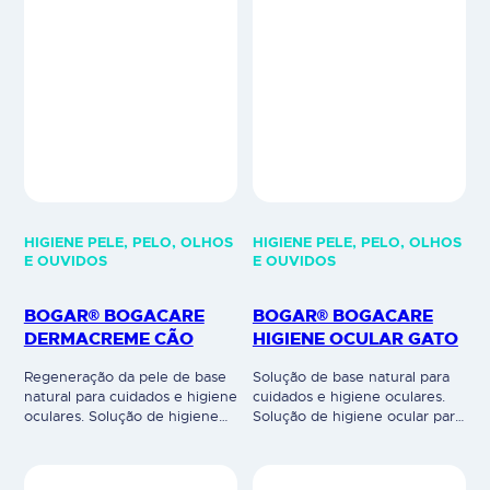
HIGIENE PELE, PELO, OLHOS
HIGIENE PELE, PELO, OLHOS
E OUVIDOS
E OUVIDOS
BOGAR® BOGACARE
BOGAR® BOGACARE
DERMACREME CÃO
HIGIENE OCULAR GATO
Regeneração da pele de base
Solução de base natural para
natural para cuidados e higiene
cuidados e higiene oculares.
oculares. Solução de higiene
Solução de higiene ocular para
ocular para remover a sujidade
remover a sujidade acumulada
acumulada (remelas) ao redor
(remelas) ao redor dos olhos e
dos olhos e para enxaguar os
para enxaguar os olhos. Os