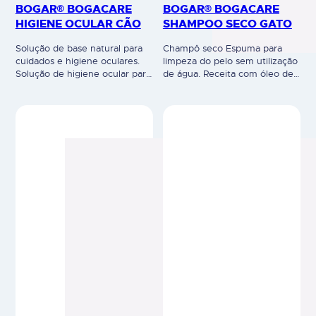
BOGAR® BOGACARE
BOGAR® BOGACARE
HIGIENE OCULAR CÃO
SHAMPOO SECO GATO
Solução de base natural para
Champô seco Espuma para
cuidados e higiene oculares.
limpeza do pelo sem utilização
Solução de higiene ocular para
de água. Receita com óleo de
remover a sujidade acumulada
lavanda e extrato de flores de
(remelas) ao redor dos olhos e
Nymphaea alba fornece uma
para enxaguar os olhos. Os
aparência fresca e cuidada ao
extratos de plantas e o ácido
pelo É especialmente
hialurónico facilitam o
formulado para uso frequente,
enxaguamento dos olhos
particularmente em gatos com
devido às suas propriedades
medo de água. Com
hidratantes que permitem
propriedades antissépticas.
remover suavemente a
Limpa suavemente e neutraliza
sujidade acumulada nos olhos…
odores. Uso veterinário.