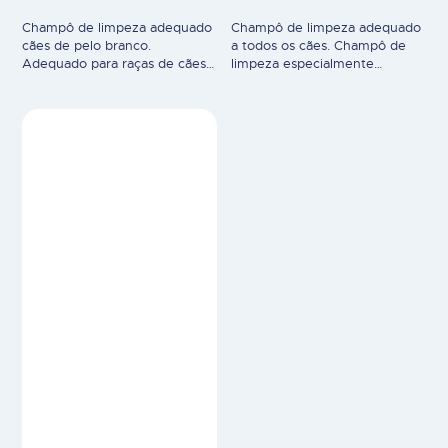
Champô de limpeza adequado
Champô de limpeza adequado
cães de pelo branco.
a todos os cães. Champô de
Adequado para raças de cães
limpeza especialmente
brancos (West Highland White
espumante para a lavagem
Terrier, Maltês, Bichon
regular do pelo, fácil de
Bolonhês, etc.).Desenvolvido
pentear, brilho bonito,
por veterinários e especialistas.
fragrância. Uso veterinário.
Uso veterinário.