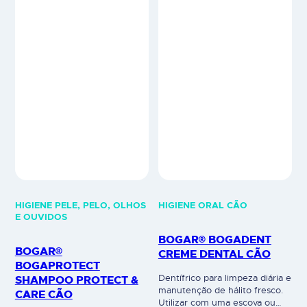
apresentações: Peixe e Frango.
…
HIGIENE PELE, PELO, OLHOS
HIGIENE ORAL CÃO
E OUVIDOS
BOGAR® BOGADENT
BOGAR®
CREME DENTAL CÃO
BOGAPROTECT
SHAMPOO PROTECT &
Dentífrico para limpeza diária e
manutenção de hálito fresco.
CARE CÃO
Utilizar com uma escova ou