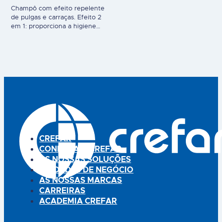
dedeira. Melhora a remoção de
Champô com efeito repelente
resíduos de comida. Promove
de pulgas e carraças. Efeito 2
uma boca equilibrada e fresca,
em 1: proporciona a higiene
com sabor a menta. Sem xilitol
ideal da pele e pelo, ao mesmo
nem fluoreto, pode ser
tempo que protege de
engolido. Contém a enzima
agentes externos, como pulgas
GOD que decompõe o açúcar.
e carraças. A sua composição,
Uso veterinário.
contendo óleo vegetal de
Margosa e Eucalyptus
citriodora, conferem um efeito
repelente eficaz e prolongado
no tempo – eficácia superior…
CREFAR
CONHEÇA A CREFAR
AS NOSSAS SOLUÇÕES
UNIDADES DE NEGÓCIO
AS NOSSAS MARCAS
CARREIRAS
ACADEMIA CREFAR