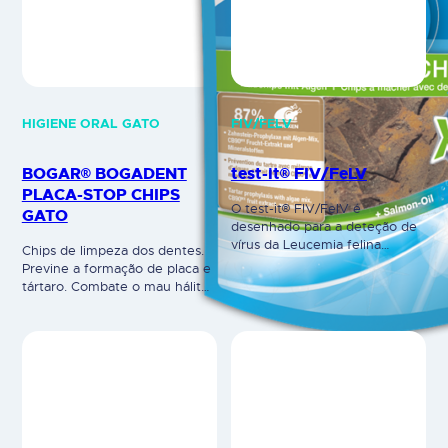
HIGIENE ORAL GATO
FIV/FELV
BOGAR® BOGADENT
test-it® FIV/FeLV
PLACA-STOP CHIPS
O test-it® FIV/FelV é
GATO
desenhado para a deteção de
vírus da Leucemia felina
Chips de limpeza dos dentes.
(FeLV) e anticorpos para o
Previne a formação de placa e
vírus da imunodeficiência
tártaro. Combate o mau hálito.
felina (FIV). Foi desenhado
Mistura inovadora de algas,
para a deteção de antigénios
frutas e minerais. Altera a
p27 (FeLV) e anticorpos anti-
composição da saliva
FIV através de sangue total,
prevenindo a formação de
soro ou plasma. O resultado do
placa. Inibe a fixação das
teste é verificado pela linha de
bactérias nos dentes. Remove
controlo "C" e a…
a placa e inibe a sua formação.
Disponível em 2