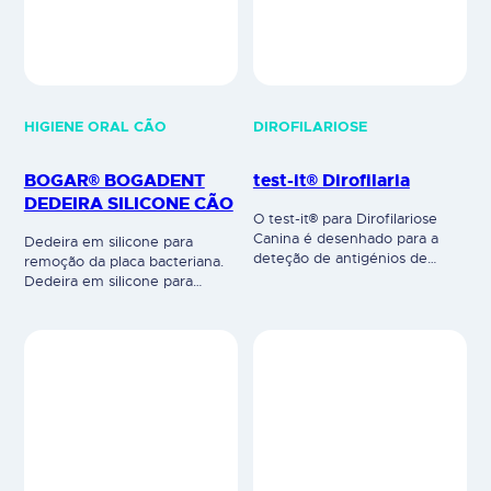
HIGIENE ORAL CÃO
DIROFILARIOSE
BOGAR® BOGADENT
test-it® Dirofilaria
DEDEIRA SILICONE CÃO
O test-it® para Dirofilariose
Canina é desenhado para a
Dedeira em silicone para
deteção de antigénios de
remoção da placa bacteriana.
Dirofilaria Immitis através de
Dedeira em silicone para
sangue total, soro ou plasma.
remoção suave e eficaz da
Apresenta 2 anticorpos
placa bacteriana do seu cão.
específicos para diferentes
Utilizar com o dentífrico.
epítopos antigénicos. O
Adapta-se a qualquer tamanho
resultado do teste é verificado
de dedo, pode ser enxaguado
pela linha de controlo "C" e a
e reutilizado. Sem
linha de teste "T". A eficácia do
plastificantes (0% bisfenol).
test-it® Dirofilaria foi testada
Uso veterinário.
contra…