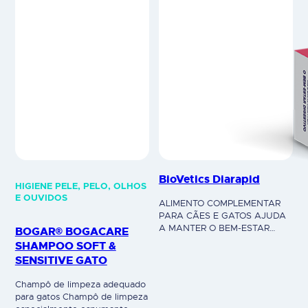
BioVetics Diarapid
HIGIENE PELE, PELO, OLHOS
E OUVIDOS
ALIMENTO COMPLEMENTAR
PARA CÃES E GATOS AJUDA
A MANTER O BEM-ESTAR
BOGAR® BOGACARE
DIGESTIVO BioVetics® Diarapid
SHAMPOO SOFT &
é um produto 100% natural,
SENSITIVE GATO
com ação adstringente local,
atribuída à presença de taninos
Champô de limpeza adequado
e eugenol na sua formulação.A
para gatos Champô de limpeza
sua ação antidiarreica é rápida