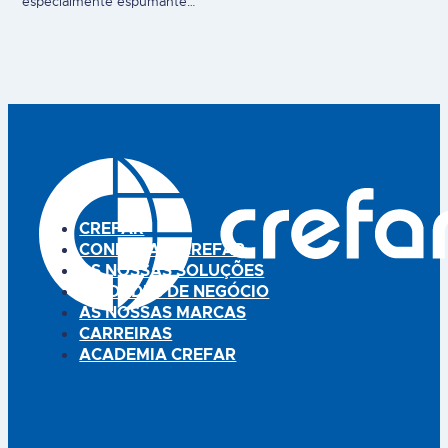
especialmente espumante
e eficaz, proporcionando alívio
para a lavagem regular do pelo,
confiável dos sintomas
fácil de pentear, brilho bonito,
gastrointestinais. Ajuda a
fragrância. Uso veterinário.
manter o bem-estar digestivo,
especialmente em situações…
CREFAR
CONHEÇA A CREFAR
AS NOSSAS SOLUÇÕES
UNIDADES DE NEGÓCIO
AS NOSSAS MARCAS
CARREIRAS
ACADEMIA CREFAR