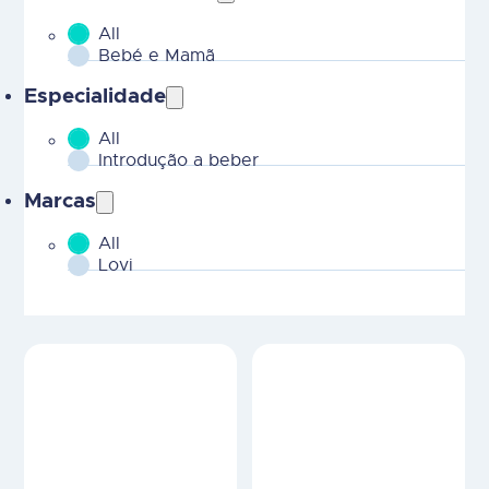
All
MOBILE - Parent Areas Terapeuticas-2
Bebé e Mamã
Especialidade
All
MOBILE - CHILD Areas Terapeuticas-2
Introdução a beber
Marcas
All
MOBILE - Marcas-2
Lovi