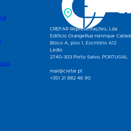
ral
CREFAR Representações, Lda
Edifício OrangeRua Henrique Callad
s
Bloco A, piso 1, Escritório A12
Leião
2740-303 Porto Salvo, PORTUGAL
edia
mail@crefar.pt
+351 21 882 46 90
r