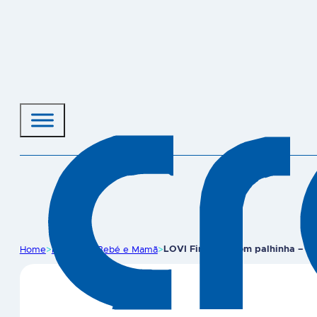
Home
>
Produtos
>
Bebé e Mamã
>
LOVI First cup com palhinha – V