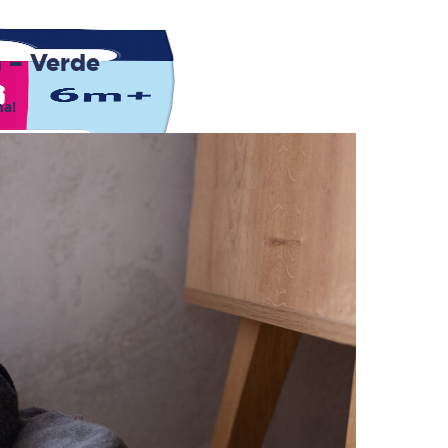
a – Verde
ha!