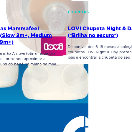
CHUPETAS
nas Mammafeel
LOVI Chupeta Night & 
(Slow 3m+, Medium
(*Brilha no escuro*)
 9m+)
Disponível dos 6-18 meses a coleç
chupetas LOVI Night & Day preten
a mãe A nova tetina inovadora
pais a encontrar a chupeta do seu
l, pretende aproximar a
a noite. A Chupeta LOVI Dynamic®
tural do bebé na mama da mãe,
reflexo natural de sucção e apoia 
 enormes semelhanças em cor,
desenvolvimento correto da fala e 
a e dinâmica Mesmo no momento
Desenvolvida por terapeutas da fa
eite do biberão Mammafeel, o
para respeitar…
ir essa semelhança e
om a mãe. Assim a mãe,…