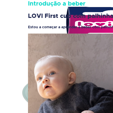
Introdução a beber
LOVI First cup com palhinh
Estou a começar a aprender a beber
com palhin