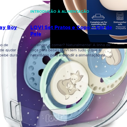
INTRODUÇÃO À ALIMENTAÇÃO
Day Boy
LOVI Set Pratos e Copo – Cor de
Pele
ão de
Aprender a comer? Naturalmente! A linha de
de ajudar os
loiça para bebés LOVI tem tudo o que é
 bebé durante
necessário para expandir a alimentação da
 protege o
criança. São produtos ideais para o treino
o
alimentar – as tigelas e pratos são adequados
da dentição.
para diversos tipos de refeições e o copo é
la e linguagem
perfeito para aprender a beber num copo
aberto. Os…