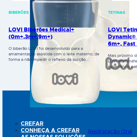
BIBERÕES
TETINAS
LOVI Biberões Medical+
LOVI Teti
(0m+,3m+,9m+)
Dynamic® 
6m+, Fast
O biberão LOVI foi desenvolvido para a
amamentação assistida com o leite materno, de
Mais próximo d
forma a não impedir o reflexo da sucção.
LOVI Mammafee
Desenhado em conjunto com médicos
experiência na
especialistas e clinicamente testado. Inclui a
pois apresenta
tetina profissional Dynamic criada utilizando
textura, form
camadas de silicone heterogéneas: ponta fina e
da sucção do l
suave expansível e uma base alargada e rígida.
bebé pode sent
Requer uma…
proximidade c
CREFAR
CONHEÇA A CREFAR
Reidratação Oral