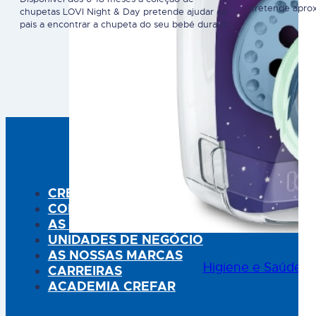
pretende aprox
chupetas LOVI Night & Day pretende ajudar os
bebé na mama 
pais a encontrar a chupeta do seu bebé durante
semelhanças e
a noite. A Chupeta LOVI Dynamic® protege o
de cor, textura
reflexo natural de sucção e apoia o
Mammafeel e a
desenvolvimento correto da fala e da dentição.
sensações ao 
Desenvolvida por terapeutas da fala e linguagem
para respeitar…
CREFAR
CONHEÇA A CREFAR
Reidratação Oral
AS NOSSAS SOLUÇÕES
UNIDADES DE NEGÓCIO
AS NOSSAS MARCAS
Higiene e Saúde O
CARREIRAS
ACADEMIA CREFAR