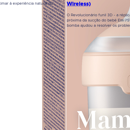
Wireless)
imar à experiência natural do
da mãe, pois apresenta enormes
ntre a mama da mãe em termos
O Revolucionário funil 3D - a répli
, forma edinâmica. O biberão
próxima da sucção do bebé Em 75
 sua tetina dinâmica promovem
bomba ajudou a resolver os probl
bebé de uma…
lactação das mães*. É utilizada em
maternidade, a nível hospitalar e t
positivamente avaliada pelas mães 
O funil em 3D é uma solução revol
…
ral
CREFAR Representações, Lda
Edifício OrangeRua Henrique Callad