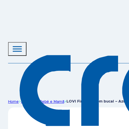
Home
>
Produtos
>
Bebé e Mamã
>
LOVI First cup com bucal – Azul