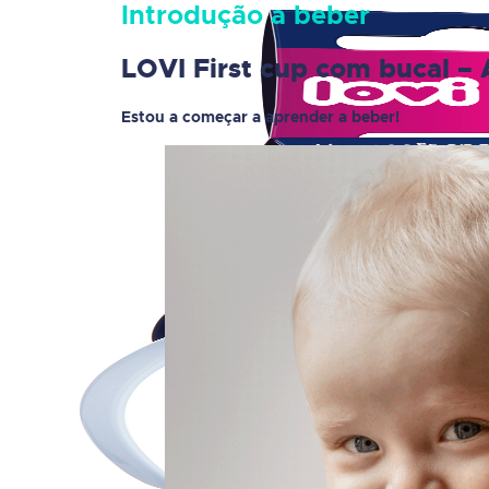
Introdução a beber
LOVI First cup com bucal – 
Estou a começar a aprender a beber!