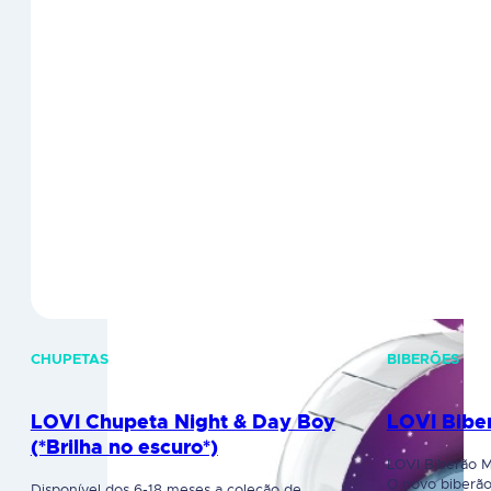
CHUPETAS
BIBERÕES
LOVI Chupeta Night & Day Boy
LOVI Bib
(*Brilha no escuro*)
LOVI Biberão 
O novo biberã
Disponível dos 6-18 meses a coleção de