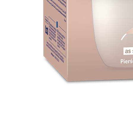
s
Bloco A, piso 1, Escritório A12
Leião
2740-303 Porto Salvo, PORTUGAL
edia
mail@crefar.pt
+351 21 882 46 90
r
ntares e Dietéticos
corpo