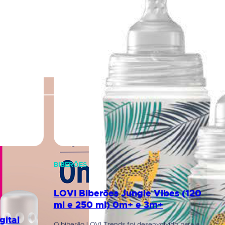
BIBERÕES
LOVI Biberões Jungle Vibes (120
ml e 250 ml) 0m+ e 3m+
gital
O biberão LOVI Trends foi desenvolvido para a