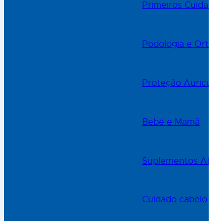
Primeiros Cuidado
Podologia e Ortop
Proteção Auricula
Bebé e Mamã
Suplementos Alime
Cuidado cabelo e 