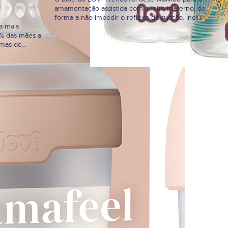
amamentação assistida com o leite materno, de
forma a não impedir o reflexo da sucção. Inclui a
ca mais
tetina profissional Dynamic criada utilizando
% das mães a
camadas de silicone heterogéneas: ponta fina e
emas de
suave expansível e uma base alargada e rígida.
 contexto de
Requer uma sucção activa pelo bebé: utilização
em sido
dos músculos, lábios…
no pós-parto.
ucionária que,
o, nº 8