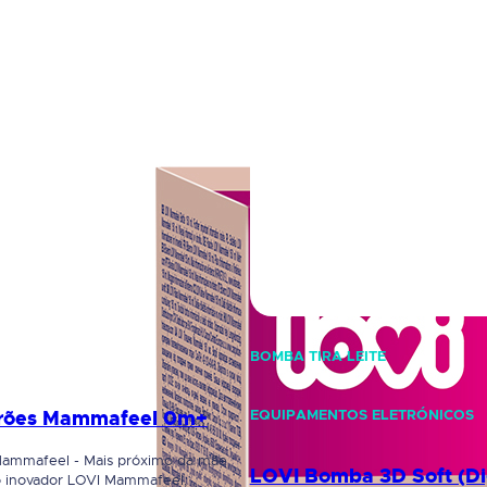
BOMBA TIRA LEITE
erões Mammafeel 0m+
EQUIPAMENTOS ELETRÓNICOS
Mammafeel - Mais próximo da mãe
LOVI Bomba 3D Soft (Di
o inovador LOVI Mammafeel,