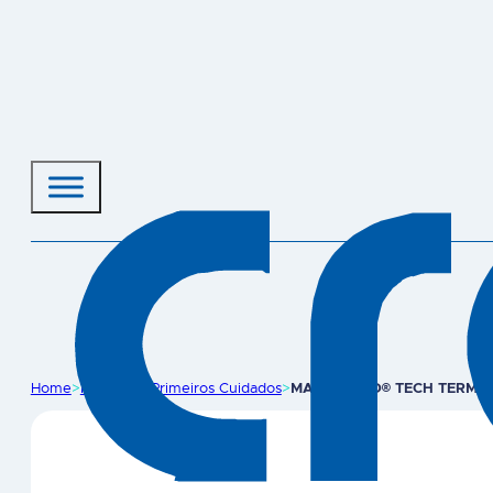
Home
>
Produtos
>
Primeiros Cuidados
>
MASTER-AID® TECH TERMÓ