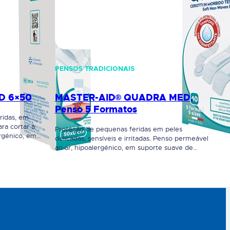
PENSOS TRADICIONAIS
D 6×50
MASTER-AID® QUADRA MED,
Penso 5 Formatos
ridas, em
ra cortar à
Proteção de pequenas feridas em peles
rgénico, em
delicadas, sensíveis e irritadas. Penso permeável
toque suave. A
ao ar, hipoalergénico, em suporte suave de
ntém
tecido não tecido. Indicado para pequenas
 uma
lesões, em particular, na presença de peles
riedades
delicadas, sensíveis e irritadas. A compressa
licadas,
central absorvente contém digluconato de
cloroexidina 0.5%, uma substância desinfetante
com propriedades bactericidas. Tem uma forma
ergonómica exclusiva…