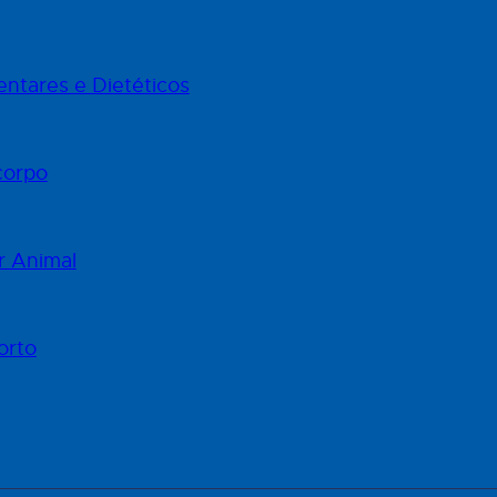
ntares e Dietéticos
corpo
r Animal
orto