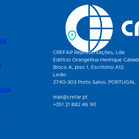
ral
CREFAR Representações, Lda
Edifício OrangeRua Henrique Callad
s
Bloco A, piso 1, Escritório A12
Leião
2740-303 Porto Salvo, PORTUGAL
edia
mail@crefar.pt
+351 21 882 46 90
r