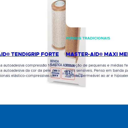
PENSOS TRADICIONAIS
ID® TENDIGRIP FORTE
MASTER-AID® MAXI ME
ca autoadesiva compressão forte.
Proteção de pequenas e médias fe
ca autoadesiva da cor da pele para
peles sensíveis. Penso em banda pa
ionais elástico-compressivas de
medida, permeável ao ar e hipoale
idade no tempo. Confortável,
suporte de tecido não tecido, de 
forte permeabilidade ao ar e boa
compressa central absorvente co
sui uma cola de óxido de zinco
digluconato de cloroexidina 0.5%,
a elevada aderência. Não tem
substância desinfetante com prop
a como suporte, compressão e
bactericidas. Indicado para peles de
de…
sensíveis e irritadas. A remoção é…