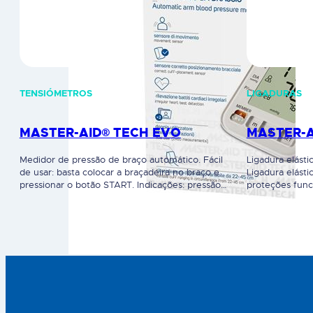
TENSIÓMETROS
LIGADURAS
MASTER-AID® TECH EVO
MASTER-A
Medidor de pressão de braço automático. Fácil
Ligadura elásti
de usar: basta colocar a braçadeira no braço e
Ligadura elásti
pressionar o botão START. Indicações: pressão
proteções func
sistólica, diastólica, pulso. Com tecnologia
máxima estabil
"inteligente" permite medir a pressão sistólica
apresenta uma 
durante a "inflação" da manga e medir a pressão
tolerância. Pos
diastólica durante a sua desinsuflação. Sensor de
que garante um
posicionamento correto no braço. Detenção de…
látex. Indicad
apoio no caso 