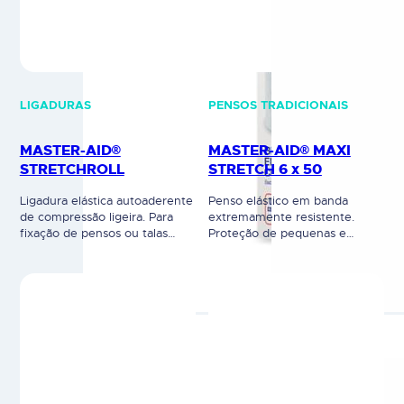
LIGADURAS
PENSOS TRADICIONAIS
MASTER-AID®
MASTER-AID® MAXI
STRETCHROLL
STRETCH 6 x 50
Ligadura elástica autoaderente
Penso elástico em banda
de compressão ligeira. Para
extremamente resistente.
fixação de pensos ou talas
Proteção de pequenas e
ortopédicas e para o
médias feridas. Elástico e
tratamento de entorses.
hipoalergénico, em algodão e
Ligadura elástica autoaderente:
poliéster. À base de óxido de
adere a si mesma, mas não à
zinco. Não contém látex nem
pele nem ao cabelo. Suporte
outros solventes derivados de
suave, sendo altamente
borracha natural. Dispositivo
adaptável e garante uma
Médico. Leia cuidadosamente a
remoção indolor. É permeável
rotulagem e instruções de
ao ar e apresenta uma elevada
utilização.
tolerância. Contém látex.