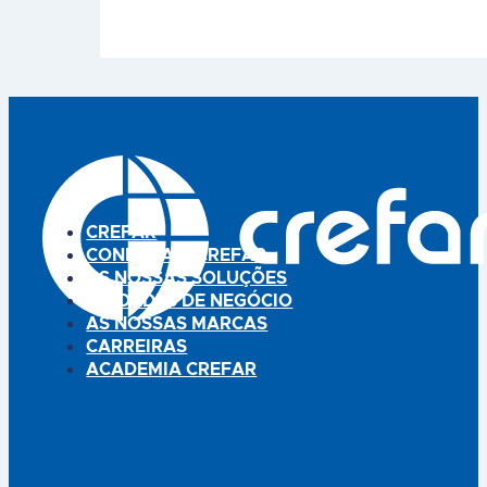
solventes para o máximo
Indicado para pequenas lesões,
conforto, mesmo após a
em particular, na presença de
utilização prolongada.
peles delicadas, sensíveis e
Revestido por uma película
irritadas. A compressa central
que impede a aderência à
absorvente contém
ferida, mesmo após a utilização
digluconato de cloroexidina
de pomadas oftálmicas. São
0.5%, uma substância
ideais para a proteção do olho
desinfetante com
em caso de pós-operatório,
propriedades bactericidas. Tem
lesões na…
uma forma ergonómica
exclusiva e patenteada. Pode
ser utilizado em feridas que
CREFAR
tenham…
CONHEÇA A CREFAR
AS NOSSAS SOLUÇÕES
UNIDADES DE NEGÓCIO
AS NOSSAS MARCAS
CARREIRAS
ACADEMIA CREFAR