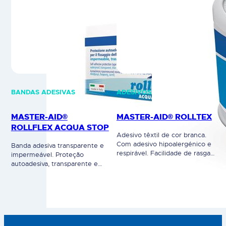
BANDAS ADESIVAS
ADESIVOS
MASTER-AID®
MASTER-AID® ROLLTEX
ROLLFLEX ACQUA STOP
Adesivo têxtil de cor branca.
Com adesivo hipoalergénico e
Banda adesiva transparente e
respirável. Facilidade de rasgar
impermeável. Proteção
longitudinal e
autoadesiva, transparente e
transversalmente. Disponível
impermeável à água. Indicado
em 2 tamanhos: 5M x 1,25cm e
para a fixação de curativos,
5M x 2,5cm. Dispositivo
gazes e como proteção da já
Médico. Leia cuidadosamente a
existente. Evita processos de
rotulagem e instruções de
maceração devido à sua
utilização.
permeabilidade ao ar. O