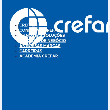
adesivo é hipoalergénico,
sendo particularmente
indicado para peles sensíveis
ou irritadas. A remoção é
indolor, mesmo no caso de…
CREFAR
CONHEÇA A CREFAR
AS NOSSAS SOLUÇÕES
UNIDADES DE NEGÓCIO
AS NOSSAS MARCAS
CARREIRAS
ACADEMIA CREFAR