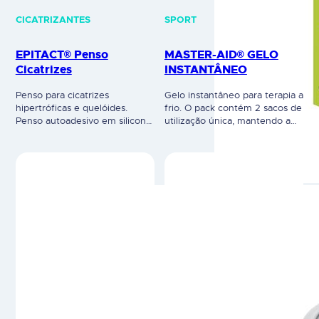
CICATRIZANTES
SPORT
EPITACT® Penso
MASTER-AID® GELO
Cicatrizes
INSTANTÂNEO
Penso para cicatrizes
Gelo instantâneo para terapia a
hipertróficas e quelóides.
frio. O pack contém 2 sacos de
Penso autoadesivo em silicone,
utilização única, mantendo a
de gel em 81% Silicone,
temperatura durante
reutilizável, para melhorar o
aproximadamente 30 minutos.
aspeto das cicatrizes, recentes
Ideal para todos os casos que
e antigas, ou para prevenir a
necessitam de terapias a frio,
formação de cicatrizes.
especialmente entorses,
Dispositivo médico. Leia
distensões musculares,
cuidadosamente a rotulagem e
contusões, dores de dentes,
as instruções de utilização.
dores de cabeça e enxaqueca,
febre, picadas de insetos,
hemorragias nasais e
queimaduras leves.
Dispositivo…