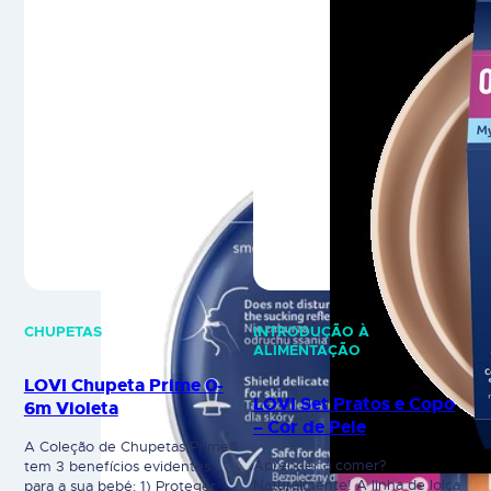
CHUPETAS
INTRODUÇÃO À
ALIMENTAÇÃO
LOVI Chupeta Prime 0-
LOVI Set Pratos e Copo
6m Violeta
– Cor de Pele
A Coleção de Chupetas Prime®
Aprender a comer?
tem 3 benefícios evidentes
Naturalmente! A linha de loiça
para a sua bebé: 1) Proteger o