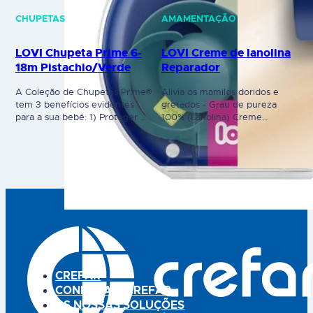
CHUPETAS
AMAMENTAÇÃO
LOVI Chupeta Prime 6-
LOVI Creme de lanolina
18m Pistachio/Verde
Reparador
A Coleção de Chupetas Prime®
Alivia os mamilos doridos e
tem 3 benefícios evidentes
gretados - Grau de pureza
para a sua bebé: 1) Proteger o
100% (Lanolina) Creme
reflexo de sucção natural
reparador de LanolinaCreme
através da tetina Dynamic® 2)
de lanolina para utilizar
Ideais para o desenvolvimento
durante a gravidez e
da fala e dentição
amamentação. Protege contra
(ortodôntico) 3) Seguro para a
os mamilosgretados, inchados
pele do bebé - ângulo
e doridos, com ação calmante.
diferente face à boca do bebé
É um creme de Lanolina com
(respira melhor) Prime significa
um grau de pureza 100%, sem
excelência. A…
aditivos e hipoalergénica. É
seguro para a mãe…
CREFAR
CONHEÇA A CREFAR
AS NOSSAS SOLUÇÕES