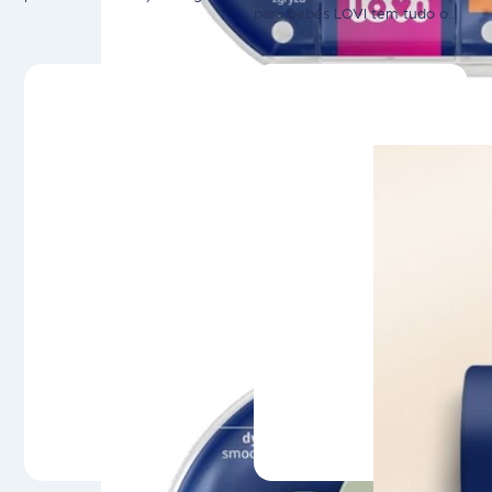
para bebés LOVI tem tudo o
reflexo de sucção natural
que é necessário para expandir
através da tetina Dynamic® 2)
a alimentação da criança. São
Ideais para o desenvolvimento
produtos ideais para o treino
da fala e dentição
alimentar – as tigelas e pratos
(ortodôntico) 3) Seguro para a
são adequados para diversos
pele do bebé - ângulo
tipos de refeições e o copo é
diferente face à boca do bebé
perfeito para aprender a beber
(respira melhor) Prime significa
num copo aberto. Os…
excelência. A…