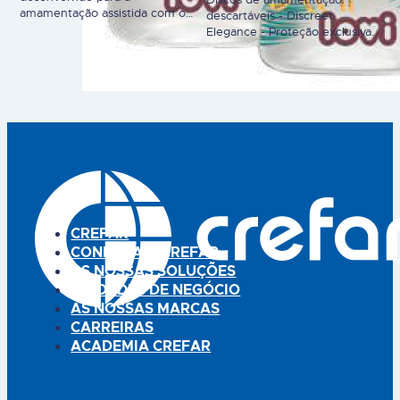
amamentação assistida com o
descartáveis - Discreet
leite materno, de forma a não
Elegance - Proteção exclusiva
impedir o reflexo da sucção.
para uso diurno e noturno Os
Inclui a tetina profissional
discos de amamentação
Dynamic criada utilizando
Discreet Elegance são super
camadas de silicone
absorventes e extremamente
heterogéneas: ponta fina e
finos (1mm) e garantem um
suave expansível e uma base
ambiente seco durante o dia e
alargada e rígida. Requer uma
noite, para mãe. O seu formato
sucção activa pelo bebé:
conveniente e acabamento
utilização dos músculos,
elegante, contribui para o
lábios…
conforto e higiene durante a…
CREFAR
CONHEÇA A CREFAR
AS NOSSAS SOLUÇÕES
UNIDADES DE NEGÓCIO
AS NOSSAS MARCAS
CARREIRAS
ACADEMIA CREFAR