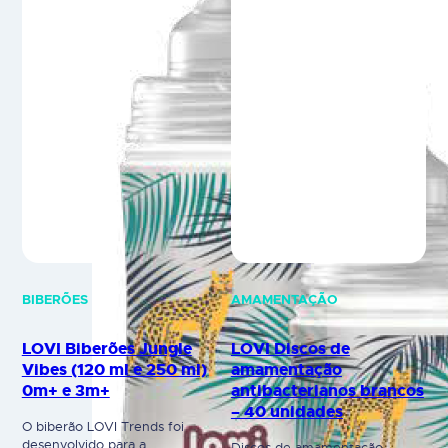
elegante, contribui para o
conforto e higiene durante a…
BIBERÕES
AMAMENTAÇÃO
LOVI Biberões Jungle
LOVI Discos de
Vibes (120 ml e 250 ml)
amamentação
0m+ e 3m+
antibacterianos brancos
– 40 unidades
O biberão LOVI Trends foi
desenvolvido para a
Discos de amamentação