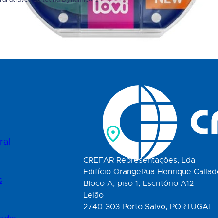
ral através da tetina Dynamic® 2)
LOVI Dynamic® protege o reflexo 
esenvolvimento da fala e dentição
sucção e apoia o desenvolvimento 
3) Seguro para a pele do bebé -
fala e da dentição. Desenvolvida p
te face à boca do bebé (respira
da fala…
ignifica excelência. A…
ral
CREFAR Representações, Lda
Edifício OrangeRua Henrique Callad
s
Bloco A, piso 1, Escritório A12
Leião
2740-303 Porto Salvo, PORTUGAL