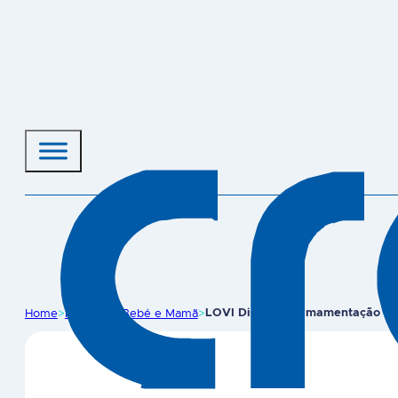
Home
>
Produtos
>
Bebé e Mamã
>
LOVI Discos de amamentação ant