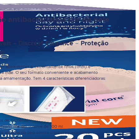
 antibacterianos cor de pele
–
eis – Discreet Elegance
Proteção
no
per absorventes e extremamente finos (1mm) e
ara mãe. O seu formato conveniente e acabamento
 a amamentação. Tem 4 características diferenciadoras:
os de bactérias
íquido até um volume de 100 ml
le sensível do seio contra o sobreaquecimento
 cada disco ser embalado individualmente.