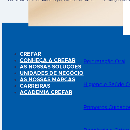
LanolinaCreme de lanolina para utilizar durante a
de sucção natu
gravidez e amamentação. Protege contra os
Ideais para o d
mamilosgretados, inchados e doridos, com ação
(ortodôntico) 
calmante. É um creme de Lanolina com um grau
ângulo diferen
de pureza 100%, sem aditivos e hipoalergénica.
melhor) Prime s
É seguro para a mãe…
CREFAR
CONHEÇA A CREFAR
Reidratação Oral
AS NOSSAS SOLUÇÕES
UNIDADES DE NEGÓCIO
AS NOSSAS MARCAS
Higiene e Saúde O
CARREIRAS
ACADEMIA CREFAR
Primeiros Cuidado