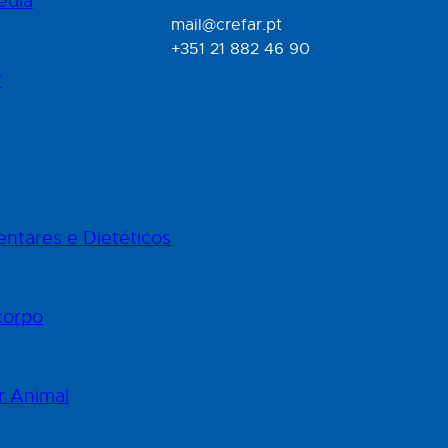
edia
mail@crefar.pt
+351 21 882 46 90
r
ntares e Dietéticos
corpo
r Animal