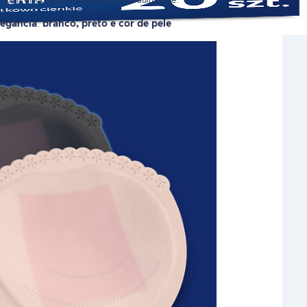
:
legância
branco, preto e cor de pele