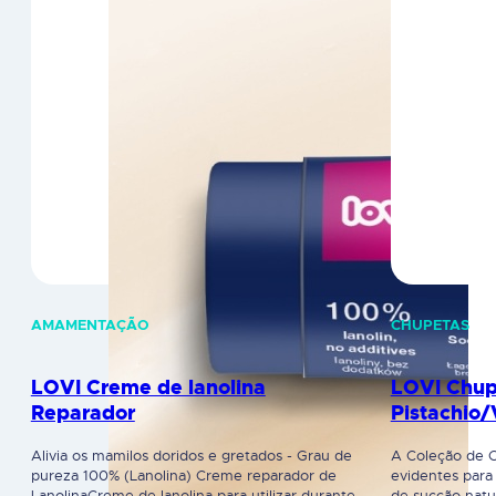
AMAMENTAÇÃO
CHUPETAS
LOVI Creme de lanolina
LOVI Chup
Reparador
Pistachio
Alivia os mamilos doridos e gretados - Grau de
A Coleção de C
pureza 100% (Lanolina) Creme reparador de
evidentes para 