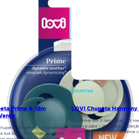
CHUPETAS
eta Prime 6-18m
LOVI Chupeta Harmony 
/Verde
Disponível em 3 tamanhos: 0-3 me
meses e para > 18 meses, a coleçã
hupetas Prime® tem 3 benefícios
LOVI Harmony foi especialmente c
a sua bebé: 1) Proteger o reflexo
estar em harmonia com a sua beb