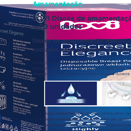
Amamentação
LOVI Discos de amamentação
– 20 unidades
Discos de amamentação descartáv
exclusiva para uso diurno e notur
Os discos de amamentação Discreet Elegance são su
garantem um ambiente seco durante o dia e noite, p
elegante, contribui para o conforto e higiene durante
protege contra vários tip
Ação antibacteriana:
Enchimento em gel, retém l
Super absorvente:
Permeáveis ao ar, protegendo a pe
Respirável:
: Conveniência de