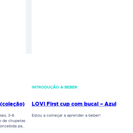
INTRODUÇÃO A BEBER
(coleção)
LOVI First cup com bucal – Azul
ses, 3-6
Estou a começar a aprender a beber!
o de chupetas
oncebida para
é. A Chupeta