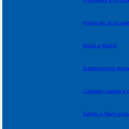
Podologia e Ortop
Proteção Auricula
Bebé e Mamã
Suplementos Alime
Cuidado cabelo e 
Saúde e Bem-esta