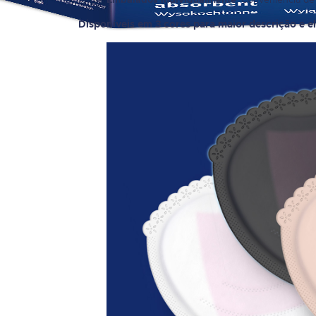
Embalados individualmente
Disponíveis em 3 cores para maior descrição
e e