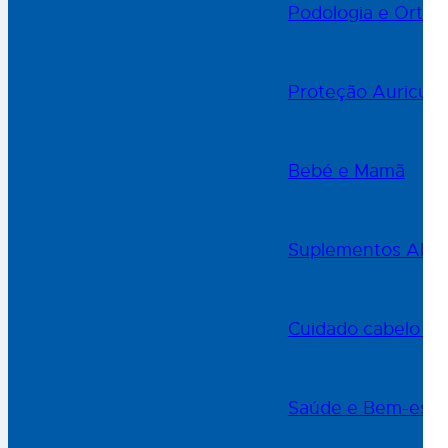
Podologia e Ortop
Proteção Auricula
Bebé e Mamã
Suplementos Alime
Cuidado cabelo e 
Saúde e Bem-esta