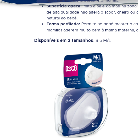
distância entre o protetor e o mamilo.
: Imita a pele da mãe na zona
Superfície opaca
de alta qualidade não altera o sabor, cheiro ou
natural ao bebé.
Permite ao bebé manter o co
Forma perfilada:
mamilos aderem muito bem à mama materna, con
: S e M/L
Disponíveis em 2 tamanhos