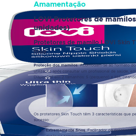
Amamentação
LOVI Protetores de mamilos 
unidades)
Protetores de mamilo LOVI Skin 
mãe
: Acomodam-se ao formato do m
Proteção dos mamilos
utilizados após consultar um profissional de saúde, e
Disponível em 2 tamanhos: S (pequeno) e M/L (standa
Os protetores Skin Touch têm 3 características que p
sucesso:
: Facilitador do processo d
Extremamente finos