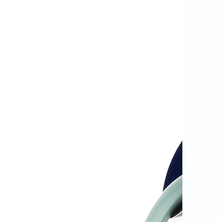
biberões LOVI Jungle Vibes. A Chupeta LOVI
Dynamic® protege o reflexo natural de sucção e
apoia o desenvolvimento correto da fala e da
dentição. Desenvolvida por terapeutas da fala
e…
o, nº 8