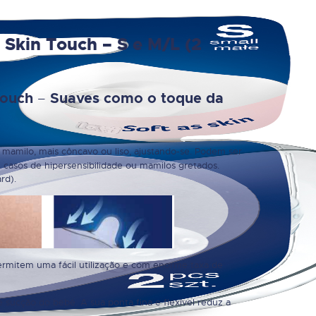
Skin Touch – S e M/L (2
–
Touch
Suaves como o toque da
amilo, mais côncavo ou liso, ajustando-se. Podem ser
m casos de hipersensibilidade ou mamilos gretados.
rd).
ermitem uma fácil utilização e com enorme taxa de
e sucção do bebé. A sua ponta fina e flexível reduz a