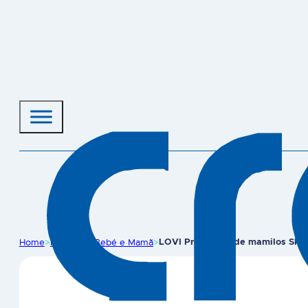
Home
>
Produtos
>
Bebé e Mamã
>
LOVI Protetores de mamilos Skin