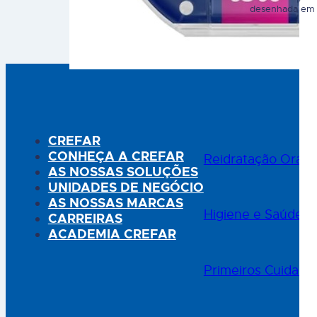
Ideais para o desenvolvimento da fala e dentição
desenhada em c
(ortodôntico) 3) Seguro para a pele do bebé -
A tetina foi cr
ângulo diferente face à boca do bebé (respira
heterogéneas: 
melhor) Prime significa excelência. A…
uma base alarga
interfere com 
Clinicamente t
com…
CREFAR
CONHEÇA A CREFAR
Reidratação Oral
AS NOSSAS SOLUÇÕES
UNIDADES DE NEGÓCIO
AS NOSSAS MARCAS
Higiene e Saúde O
CARREIRAS
ACADEMIA CREFAR
Primeiros Cuidado