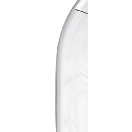
edia
mail@crefar.pt
+351 21 882 46 90
r
ntares e Dietéticos
corpo
r Animal