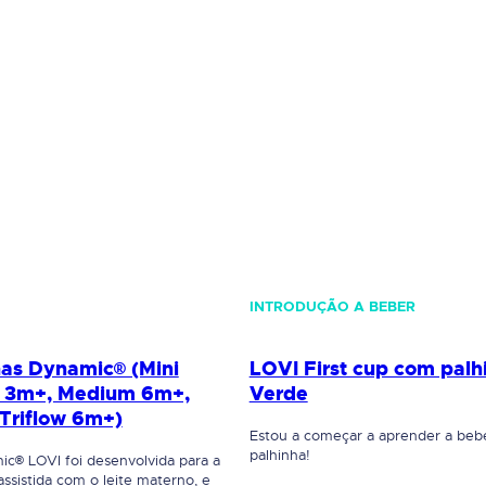
INTRODUÇÃO A BEBER
nas Dynamic® (Mini
LOVI First cup com palh
 3m+, Medium 6m+,
Verde
Triflow 6m+)
Estou a começar a aprender a beb
palhinha!
ic® LOVI foi desenvolvida para a
sistida com o leite materno, e