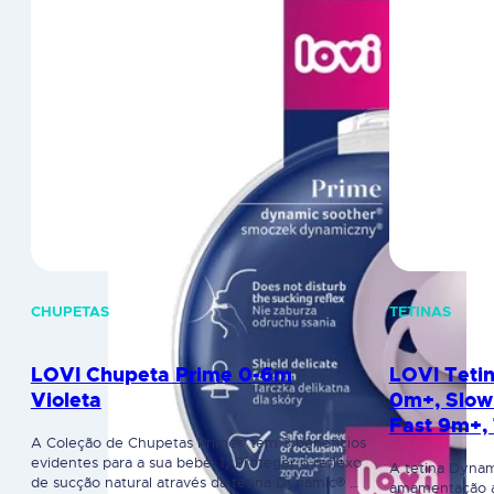
CHUPETAS
TETINAS
LOVI Chupeta Prime 0-6m
LOVI Teti
Violeta
0m+, Slow
Fast 9m+, 
A Coleção de Chupetas Prime® tem 3 benefícios
evidentes para a sua bebé: 1) Proteger o reflexo
A tetina Dynam
de sucção natural através da tetina Dynamic® 2)
amamentação as