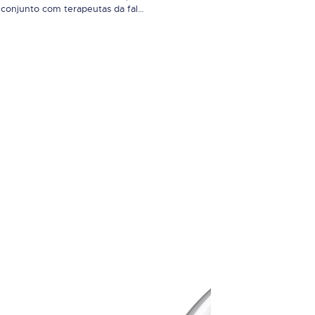
onjunto com terapeutas da fala.
iada utilizando camadas de silicone
ponta fina e suave expansível e
da e rígida perfilada. Não
a amamentação natural.
estada na Polónia. Equipadas
ral
CREFAR Representações, Lda
Edifício OrangeRua Henrique Callad
s
Bloco A, piso 1, Escritório A12
Leião
2740-303 Porto Salvo, PORTUGAL