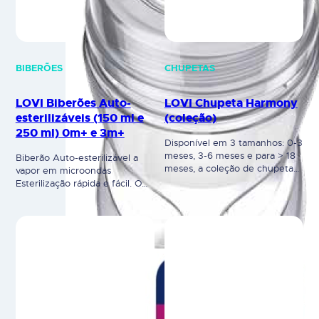
BIBERÕES
CHUPETAS
LOVI Biberões Auto-
LOVI Chupeta Harmony
esterilizáveis (150 ml e
(coleção)
250 ml) 0m+ e 3m+
Disponível em 3 tamanhos: 0-3
meses, 3-6 meses e para > 18
Biberão Auto-esterilizável a
meses, a coleção de chupetas
vapor em microondas
LOVI Harmony foi
Esterilização rápida e fácil. O
especialmente concebida para
inovador biberão LOVI auto-
estar em harmonia com a sua
esterilizável não requer ser
bebé. A Chupeta LOVI
colocado em água a ferver ou
Dynamic® protege o reflexo
em esterilizadores a vapor.
natural de sucção e apoia o
Quando bem montado, o
desenvolvimento correto da
biberão é auto-esterilizável.
fala e da dentição.
Permite colocar todas as peças
Desenvolvida por terapeutas
e partes do biberão a vapor no
da fala…
microondas por apenas 90
segundos.