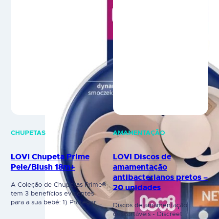
CHUPETAS
AMAMENTAÇÃO
LOVI Chupeta Prime
LOVI Discos de
Pele/Blush 18m+
amamentação
antibacterianos pretos –
A Coleção de Chupetas Prime®
20 unidades
tem 3 benefícios evidentes
para a sua bebé: 1) Proteger o
Discos de amamentação
reflexo de sucção natural
descartáveis - Discreet