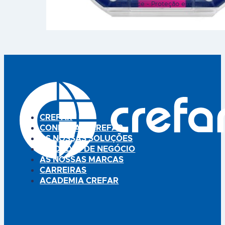
através da tetina Dynamic® 2)
Elegance - Proteção exclusiva
Ideais para o desenvolvimento
para uso diurno e noturno Os
da fala e dentição
discos de amamentação
(ortodôntico) 3) Seguro para a
Discreet Elegance são super
pele do bebé - ângulo
absorventes e extremamente
diferente face à boca do bebé
finos (1mm) e garantem um
(respira melhor) Prime significa
ambiente seco durante o dia e
excelência. A…
noite, para mãe. O seu formato
conveniente e acabamento
elegante, contribui para o
conforto e higiene durante a…
CREFAR
CONHEÇA A CREFAR
AS NOSSAS SOLUÇÕES
UNIDADES DE NEGÓCIO
AS NOSSAS MARCAS
CARREIRAS
ACADEMIA CREFAR