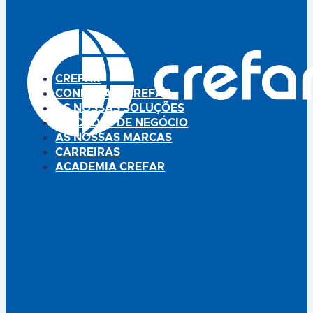
mínimo. Com adesivos de
em EPITHELIUMTM 26 na zona
contenção. Fornecidas com 4
plantar, quando utilizadas
unidades suplementares, no
diariamente, bloqueiam o
interior da embalagem.
processo de formação…
Dispositivo médico. Leia
cuidadosamente a rotulagem e
CREFAR
as instruções…
CONHEÇA A CREFAR
AS NOSSAS SOLUÇÕES
UNIDADES DE NEGÓCIO
AS NOSSAS MARCAS
CARREIRAS
ACADEMIA CREFAR