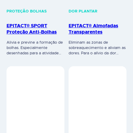
PROTEÇÃO BOLHAS
DOR PLANTAR
EPITACT® SPORT
EPITACT® Almofadas
Proteção Anti-Bolhas
Transparentes
Alivia e previne a formação de
Eliminam as zonas de
bolhas. Especialmente
sobreaquecimento e aliviam as
desenhadas para a atividade
dores. Para o alívio da dor
desportiva, as proteções
relacionada com a pressão e
protegem a pele das fricções
aquecimento causado pelo
por absorção do atrito, evitam
usode sapatos abertos com
a formação de bolhas e aliviam
saltos altos. Invisíveis, reduzem
a dor de imediato. Gel
a pressão, proporcionando
viscoelástico autoadesivo que
estabilidade.Cada par é
evita as fricções. Adequado a
reutilizável. Contém adesivos
todas as áreas sensíveis do
de retenção. Dispositivo
corpo. Fixação ideal na pele,
médico. Leia cuidadosamente
mesmo…
a rotulagem e as instruções de
utilização.