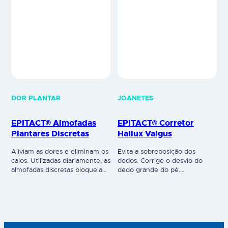
DOR PLANTAR
JOANETES
EPITACT® Almofadas
EPITACT® Corretor
Plantares Discretas
Hallux Valgus
Aliviam as dores e eliminam os
Evita a sobreposição dos
calos. Utilizadas diariamente, as
dedos. Corrige o desvio do
almofadas discretas bloqueiam
dedo grande do pé.
o processo de formação de
Incorporam uma almofada em
calosidades, resultando,
EPITHELIUMTM 26 com 1 mm
naturalmente, no
de espessura na zona do
desaparecimento dos calos,
"joanete", que distribui a
graças ao EPITHELIUM 26®.
pressão e elimina as fricções.
Muito finas, constrangimento
Além disso, graças ao módulo