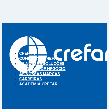
gel de EPITHELIUMTM Activ
calosidade que envolve a
que redistribui as pressões. Gel
verruga e promover a sua
de silicone autoadesivo
eliminação. Adequadas para
reutilizável, descola-se sem
adultos, crianças com mais de
provocar dor. Proteções
3 anos e diabéticos.
discretas, muito finas, que se
Tratamento indolor. Laváveis
adaptam a todo o tipo de
com água e sabão.
calçado, aberto ou fechado
Reutilizáveis. Disponibilizadas
Reutilizáveis em média 4 a…
em conjuntos de 5 unidades
(formato redondo, 3,5cm de
diâmetro). Dispositivo médico.
…
CREFAR
CONHEÇA A CREFAR
AS NOSSAS SOLUÇÕES
UNIDADES DE NEGÓCIO
AS NOSSAS MARCAS
CARREIRAS
ACADEMIA CREFAR