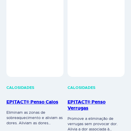
médico. Leia cuidadosamente
a rotulagem e as instruções de
utilização.
CALOSIDADES
CALOSIDADES
EPITACT® Penso Calos
EPITACT® Penso
Verrugas
Eliminam as zonas de
sobreaquecimento e aliviam as
Promove a eliminação de
dores. Aliviam as dores
verrugas sem provocar dor.
associadas ao andar, graças ao
Alivia a dor associada à