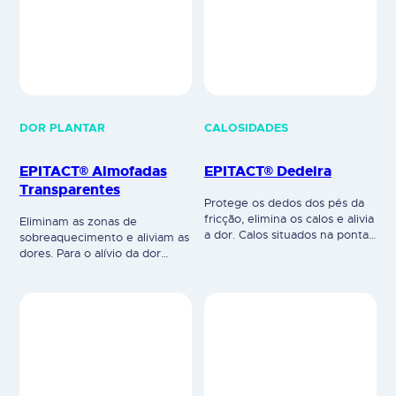
DOR PLANTAR
CALOSIDADES
EPITACT® Almofadas
EPITACT® Dedeira
Transparentes
Protege os dedos dos pés da
fricção, elimina os calos e alivia
Eliminam as zonas de
a dor. Calos situados na ponta
sobreaquecimento e aliviam as
dos dedos (calos pulpares).
dores. Para o alívio da dor
Elimina as pressões e as
relacionada com a pressão e
fricções na ponta dos dedos
aquecimento causado pelo
(área pulpar) e alivia a dor,
usode sapatos abertos com
graças ao gel EPITHELIUMTM
saltos altos. Invisíveis, reduzem
26, com apenas 1 mm de
a pressão, proporcionando
espessura. Elimina
estabilidade.Cada par é
naturalmente o calo.
reutilizável. Contém adesivos
Manutenção ideal,…
de retenção. Dispositivo