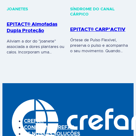
JOANETES
SÍNDROME DO CANAL
CÁRPICO
EPITACT® Almofadas
EPITACT® CARP’ACTIV
Dupla Proteção
Órtese de Pulso Flexível,
Aliviam a dor do "joanete"
preserva o pulso e acompanha
associada a dores plantares ou
o seu movimento. Quando
calos. Incorporam uma
utilizada diariamente
almofada em EPITHELIUM 26
acompanha os movimentos do
com 1 mm de espessura na
pulso, mantendo a
zona do "joanete", que distribui
funcionalidade dos dedos.
a pressão e elimina as fricções.
CARP’ACTIV® limita a
Além disso, graças ao módulo
amplitude dos movimentos e
em EPITHELIUMTM 26 na zona
evita bloqueios abruptos dos
plantar, quando utilizadas
movimentos. Tecido técnico e
diariamente, bloqueiam o
padrão específico patenteado,
processo de formação de
que se adapta perfeitamente à
calos,…
curvatura natural da mão.
Flexível, a órtese…
CREFAR
CONHEÇA A CREFAR
AS NOSSAS SOLUÇÕES