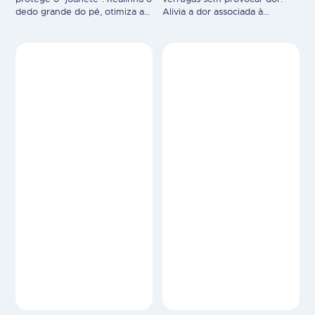
dedo grande do pé, otimiza a
Alivia a dor associada à
propulsão e protege o
calosidade que envolve a
"joanete" das fricções. Ação
verruga e promover a sua
sistémica durante a atividade
eliminação. Adequadas para
desportiva sobre os fatores
adultos, crianças com mais de
que agravam a deformação: -
3 anos e diabéticos.
O tendão externo
Tratamento indolor. Laváveis
EPITHEILIUMFLEX patenteado,
com água e sabão.
realinha o dedo grande do pé
Reutilizáveis. Disponibilizadas
e elimina as fricções sobre a
em conjuntos de 5 unidades
protuberância…
(formato redondo, 3,5cm de
diâmetro). Dispositivo médico.
…