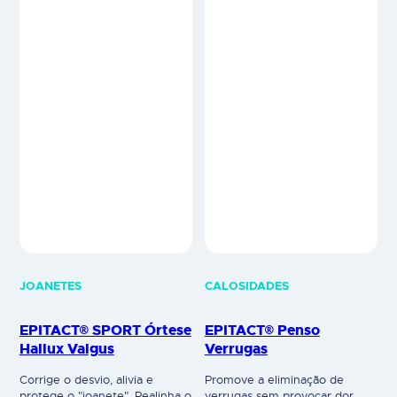
JOANETES
CALOSIDADES
EPITACT® SPORT Órtese
EPITACT® Penso
Hallux Valgus
Verrugas
Corrige o desvio, alivia e
Promove a eliminação de
protege o "joanete". Realinha o
verrugas sem provocar dor.