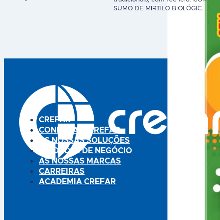
para o normal funcionamento
SUMO DE MIRTILO BIOLÓGICO:
do sistema imunitário, para o
O típico fruto do bosque,
normal metabolismo produtor
intenso, doce e
de energia e proteção das
agradavelmente ácido, com
células contra as oxidações
compostos antioxidantes.COM
indesejáveis. 20 comprimidos
SUMO DE GOJI: “Fruto da
efervescentes. CREVIT® é um
longa vida”. Fortalece o
suplemento alimentar. Os
sistema imunitário.COM SUMO
suplementos alimentares não
DE GROSELHA PRETA:
devem ser utilizados como
Frutado, herbal, levemente
substitutos de um…
áspero e com diversas
vitaminas e minerais. HERBY®
é um suplemento alimentar.
CREFAR
Advertências: não…
CONHEÇA A CREFAR
AS NOSSAS SOLUÇÕES
UNIDADES DE NEGÓCIO
AS NOSSAS MARCAS
CARREIRAS
ACADEMIA CREFAR