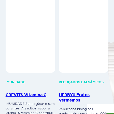
ainda um eficiente
em proporções biologicamente
desintoxicação do
equilibradas e necessárias às
organismo. Suplemento
funções vitais do organismo. O
alimentar. Composição por 25
fator principal e que distingue
ml: CONTÉM EXTRATO DE
o…
VIDOEIRO, EXTRATO DE ERVA-
DOCE, EXTRATO DE…
IMUNIDADE
REBUÇADOS BALSÂMICOS
CREVIT® Vitamina C
HERBY® Frutos
Vermelhos
IMUNIDADE Sem açúcar e sem
corantes. Agradável sabor a
Rebuçados biológicos
laranja. A vitamina C contribui
tradicionais, com recheio. COM