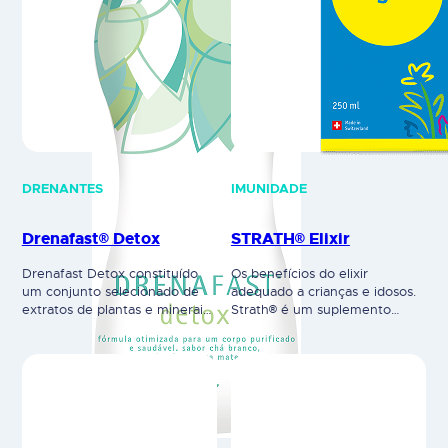
DRENANTES
IMUNIDADE
Drenafast® Detox
STRATH® Elixir
Drenafast Detox constituído
Os benefícios do elixir
um conjunto selecionado de
adequado a crianças e idosos.
extratos de plantas e minerais,
Strath® é um suplemento
dos quais se destacam os
alimentar com uma
extratos de chá branco,
composição biologicamente
alecrim e erva mate. Para além
completa e equilibrada que
das ações drenantes, diuréticas
combina de uma forma única
e queimadoras características
20 aminoácidos, 11 vitaminas,
da gama, os constituintes
19 minerais/oligoelementos e
do Drenafast Detox promovem
11 substâncias reconstituintes,