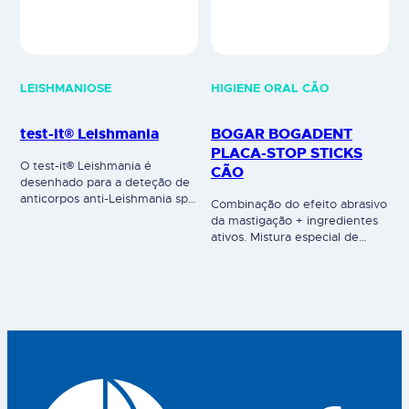
LEISHMANIOSE
HIGIENE ORAL CÃO
test-it® Leishmania
BOGAR BOGADENT
PLACA-STOP STICKS
O test-it® Leishmania é
CÃO
desenhado para a deteção de
anticorpos anti-Leishmania spp
Combinação do efeito abrasivo
através de sangue total, soro
da mastigação + ingredientes
ou plasma. O resultado do
ativos. Mistura especial de
teste é verificado pela linha de
algas, frutas e clorofila.
controlo "C" e a linha de teste
Remove a placa bacteriana e
"T". A eficácia do test-it®
impede a sua formação. Com
Leishmania foi avaliada contra
óleo de salmão, fonte de
IFA (ensaio de
ómega 3. 100% natural.
Imunofluorescência) num
Disponível em 2 tamanhos:
estudo com 216 animais,
Normal e Mini. Uso veterinário.
tendo-se registado…