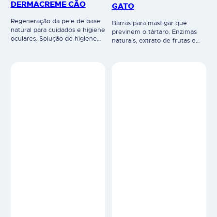
DERMACREME CÃO
GATO
Regeneração da pele de base
Barras para mastigar que
natural para cuidados e higiene
previnem o tártaro. Enzimas
oculares. Solução de higiene
naturais, extrato de frutas e
ocular para remover a sujidade
minerais que reduzem a
acumulada (remelas) ao redor
adesão das bactérias aos
dos olhos e para enxaguar os
dentes. Previne a formação de
olhos. Os extratos de plantas e
placa e tártaro. Com fibras
o ácido hialurónico facilitam o
vegetais para uma melhor
enxaguamento dos olhos
digestão e processo de
devido às suas propriedades
mastigação mais longo
hidratantes que permitem
(estrutura flexível). 85% de
remover suavemente a
carne de frango. 100% natural
sujidade acumulada…
Uso veterinário.