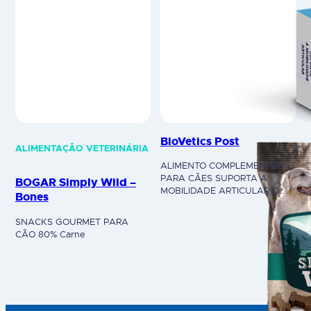
BioVetics Post
ALIMENTAÇÃO VETERINÁRIA
ALIMENTO COMPLEMENTAR
PARA CÃES SUPORTA A
BOGAR Simply Wild –
MOBILIDADE ARTICULAR O
Bones
óleo essencial de wintergreen
(Gaultheria procumbens L.)
SNACKS GOURMET PARA
contém cerca de 98% de
CÃO 80% Carne
salicilato de metilo, uma
substância natural anti-
inflamatória. Previne a
produção de prostaglandinas.
Indicações