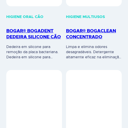
HIGIENE ORAL CÃO
HIGIENE MULTIUSOS
BOGAR® BOGADENT
BOGAR® BOGACLEAN
DEDEIRA SILICONE CÃO
CONCENTRADO
Dedeira em silicone para
Limpa e elimina odores
remoção da placa bacteriana.
desagradáveis. Detergente
Dedeira em silicone para
altamente eficaz na eliminação
remoção suave e eficaz da
das substâncias orgânicas
placa bacteriana do seu cão.
(presentes nas fezes, urina,
Utilizar com o dentífrico.
vómito, marcas territoriais, etc)
Adapta-se a qualquer tamanho
que estão na origem de
de dedo, pode ser enxaguado
odores desagradáveis.
e reutilizado. Sem
Formulado com um complexo
plastificantes (0% bisfenol).
biológico de 5 estirpes
Uso veterinário.
bacterianas que promove a
biodegradação de resíduos
orgânicos, eliminando de
forma permanente odores
desagradáveis. Garante uma
limpeza profunda de azulejos,…