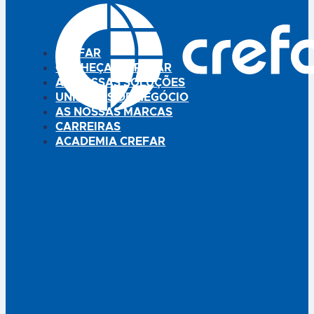
alimentar. Composição por 25
liso. Suplemento alimentar.
ml: L-carnitina 1500 mg,
Composição por 25 ml: Extrato
utriose ® (Fibra altamente
de Bétula (Bétula alba) 600
solúvel) 1500 mg,…
mg, Extrato de…
CREFAR
CONHEÇA A CREFAR
AS NOSSAS SOLUÇÕES
UNIDADES DE NEGÓCIO
AS NOSSAS MARCAS
CARREIRAS
ACADEMIA CREFAR