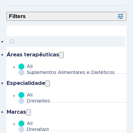
Search
Search content
Áreas terapêuticas
All
MOBILE - Parent Areas Terapeuticas-2
Suplementos Alimentares e Dietéticos
Especialidade
All
MOBILE - CHILD Areas Terapeuticas-2
Drenantes
Marcas
All
MOBILE - Marcas-2
Drenafast