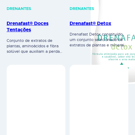
DRENANTES
DRENANTES
Drenafast® Doces
Drenafast® Detox
Tentações
Drenafast Detox constituído
um conjunto selecionado de
Conjunto de extratos de
extratos de plantas e minerais,
plantas, aminoácidos e fibra
dos quais se destacam os
solúvel que auxiliam a perda
extratos de chá branco,
de peso e redução da celulite.
alecrim e erva mate. Para além
Ideal para quem procura
das ações drenantes, diuréticas
melhorar o humor, melhorar a
e queimadoras características
sensação de bem estar. Para
da gama, os constituintes
pessoas com um estilo de vida
do Drenafast Detox promovem
sedentário, com desequilíbrios
ainda um eficiente
emocionais e cravings.
desintoxicação do
Suplemento alimentar
organismo. Suplemento
Composição por 25 ml: Água
alimentar. Composição por 25
desmineralizada; Estabilizador:
ml: CONTÉM EXTRATO DE
Sorbitol…
VIDOEIRO, EXTRATO DE ERVA-
DOCE, EXTRATO DE…