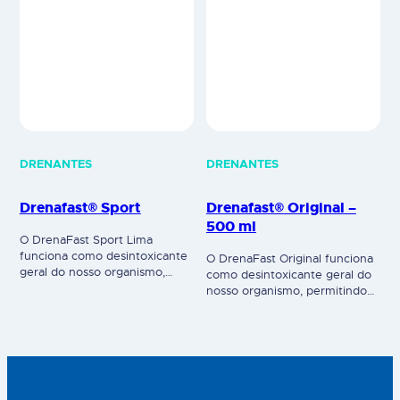
DRENANTES
DRENANTES
Drenafast® Sport
Drenafast® Original –
500 ml
O DrenaFast Sport Lima
funciona como desintoxicante
O DrenaFast Original funciona
geral do nosso organismo,
como desintoxicante geral do
permitindo acelerar a
nosso organismo, permitindo
eliminação de líquidos em
acelerar a eliminação de
excesso. Além de estimular a
líquidos em excesso. Para além
queima de gorduras e
de estimular a queima de
melhorar o tónus muscular, a
gorduras e melhorar a função
fim de garantir a manutenção
digestiva e hepática, a fim de
da massa magra. Suplemento
facilitar o efeito ventre