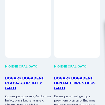
HIGIENE ORAL GATO
HIGIENE ORAL GATO
BOGAR® BOGADENT
BOGAR® BOGADENT
PLACA-STOP JELLY
DENTAL FIBRE STICKS
GATO
GATO
Gomas para prevenção do mau
Barras para mastigar que
hálito, placa bacteriana e o
previnem o tártaro. Enzimas
tártaro. Maneira fácil e
naturais, extrato de frutas e