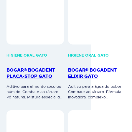
HIGIENE ORAL GATO
HIGIENE ORAL GATO
BOGAR® BOGADENT
BOGAR® BOGADENT
PLACA-STOP GATO
ELIXIR GATO
Aditivo para alimento seco ou
Aditivo para a água de beber.
húmido. Combate ao tártaro.
Combate ao tártaro. Fórmula
Pó natural. Mistura especial de
inovadora: complexo
algas, levedura, luzerna
enzimático, extrato de frutas,
(clorofila) eextrato de frutas.
clorexidina e zinco dificulta a
Efeito via corrente sanguínea,
ligação das bactérias à
glândulas salivares e flora oral.
superfície dos dentes. Evita a
Altera o ambiente oral
formação da placa bacteriana e
dificultando o
do tártaro. Efeito