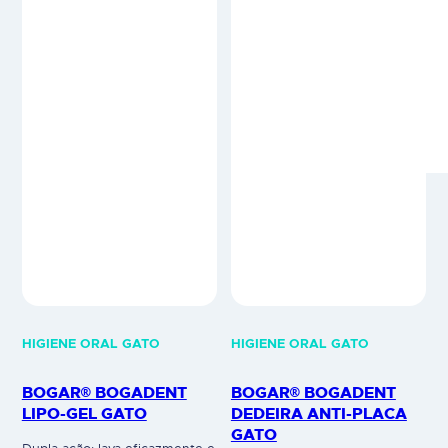
desenvolvimento das bactérias.
antibacteriano reduz a placa
Ideal para animais que
bacteriana e o tártaro Elevado
dificultam a limpeza dos
nível de aceitação; Sem xilitol.
dentes. Uso veterinário.
Uso veterinário.
HIGIENE ORAL GATO
HIGIENE ORAL GATO
BOGAR® BOGADENT
BOGAR® BOGADENT
LIPO-GEL GATO
DEDEIRA ANTI-PLACA
GATO