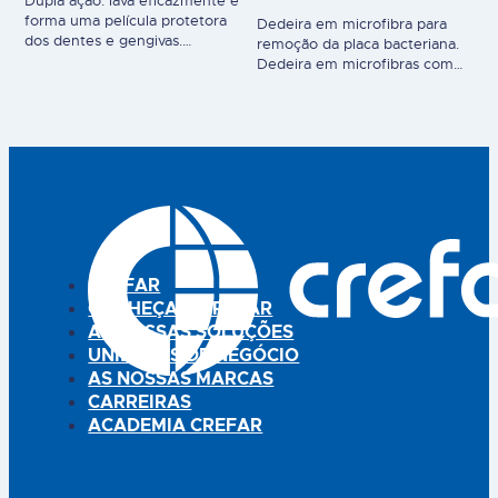
Dupla ação: lava eficazmente e
forma uma película protetora
Dedeira em microfibra para
dos dentes e gengivas.
remoção da placa bacteriana.
Gel para limpeza dos dentes
Dedeira em microfibras com
de gatos, composto por
iões de prata para remoção
agentes de limpeza com suave
suave e eficaz da placa
efeito abrasivo (microsferas) e
bacteriana do seu gato. Utilizar
óleos (cártamo). Fórmula com
com o dentífrico. Adapta-se a
ómega 3 e vitamina E. Limpa,
qualquer tamanho de dedo,
acalma e protege. Utilizar com
pode ser enxaguado e
escova ou dedeira. Uso
reutilizado (até 8 semanas).
veterinário.
Uso veterinário.
CREFAR
CONHEÇA A CREFAR
AS NOSSAS SOLUÇÕES
UNIDADES DE NEGÓCIO
AS NOSSAS MARCAS
CARREIRAS
ACADEMIA CREFAR