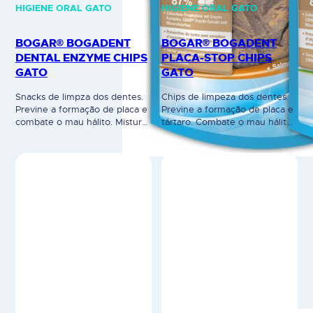
HIGIENE ORAL GATO
HIGIENE ORAL GATO
BOGAR® BOGADENT
BOGAR® BOGADENT
DENTAL ENZYME CHIPS
PLACA-STOP CHIPS
GATO
GATO
Snacks de limpza dos dentes.
Chips de limpeza dos dentes.
Previne a formação de placa e
Previne a formação de placa e
combate o mau hálito. Mistura
tártaro. Combate o mau hálito.
inovadora de enzimas, frutas e
Mistura inovadora de algas,
minerais. Altera a composição
frutas e minerais. Altera a
da saliva > previne a formação
composição da saliva
de placa. Inibe a fixação das
prevenindo a formação de
bactérias nos dentes.
placa. Inibe a fixação das
Disponível em 2
bactérias nos dentes. Remove
apresentações: Peixe e Frango.
a placa e inibe a sua formação.
100% natural. Uso veterinário.
Disponível em 2
apresentações: Peixe e Frango.
…