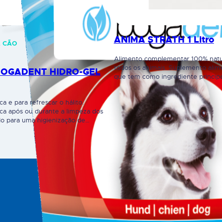
ANIMA STRATH 1 Litro
L CÃO
Alimento complementar 100% natu
todos os animais. Suplemento alime
BOGADENT HIDRO-GEL
que tem como ingrediente principa
do tipo Saccharomyces cerevisia
contém uma grande variedade de s
 e para refrescar o hálito.
vitais. No processo de produção p
a após ou durante a limpeza dos
adicionadas 50 plantas medicinais, 
ado para uma higienização de
substâncias ativas são metabolizad
icado para bocas sensíveis.
levedura, resultando numa combin
ge as gengivas. Aplicar após a
levedura plasmolisada…
ntes, usar a ponta do dedo para
fície interior e exterior dos