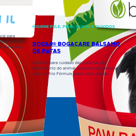
HIGIENE PELE, PELO, OLHOS E OUVIDOS
ral para
ntar natural,
BOGAR® BOGACARE BÁLSAMO
l a levedura
DE PATAS
e Meyen que
ubstâncias
Bálsamo para cuidado das patas do cão -
atenteado, são
desconforto do animal, situações de extremo
cujas
calor ou frio Fórmula suave com extrato
as pela
regenerador de calêndula e alecrim
ação única de
antibacterianoEfeito calmante nas almofadas das
patas e nas áreas entre elas permanecem
respiráveisÉ rapidamente absorvido pela pele,
não gorduroso, não deixa “pegadas” gordurosas
em azulejos ou pisosde madeiraSem cera…