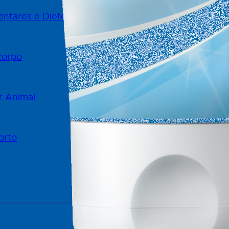
ntares e Dietéticos
corpo
r Animal
orto