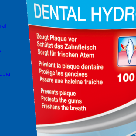
ral
CREFAR Representações, Lda
Edifício OrangeRua Henrique Callad
s
Bloco A, piso 1, Escritório A12
Leião
2740-303 Porto Salvo, PORTUGAL
edia
mail@crefar.pt
+351 21 882 46 90
r