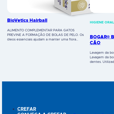
BioVetics Hairball
HIGIENE ORA
ALIMENTO COMPLEMENTAR PARA GATOS
PREVINE A FORMAÇÃO DE BOLAS DE PELO. Os
BOGAR® 
óleos essenciais ajudam a manter uma flora
CÃO
intestinal saudável. Ajuda a melhorar a digestão
e a ter um sistema imunitário saudável.
Lavagem da boca
Indicações:
Lavagem da boc
dentes. Utiliz
excelência. Ind
Acalma e prote
limpeza dos de
aplicar na super
dentes e ao…
CREFAR