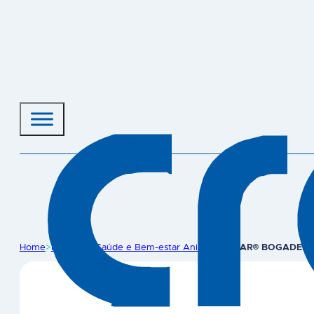
Home
>
Produtos
>
Saúde e Bem-estar Animal
>
BOGAR® BOGADENT 