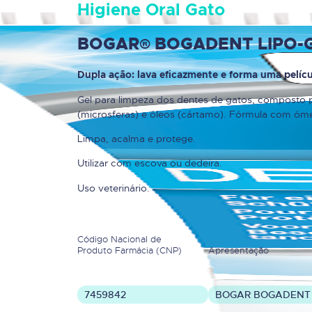
Higiene Oral Gato
BOGAR® BOGADENT LIPO-
Dupla ação: lava eficazmente e forma uma pelícu
Gel para limpeza dos dentes de gatos, composto 
(microsferas) e óleos (cártamo). Fórmula com óme
Limpa, acalma e protege.
Utilizar com escova ou dedeira.
Uso veterinário.
Código Nacional de
Produto Farmácia (CNP)
Apresentação
7459842
BOGAR BOGADENT L