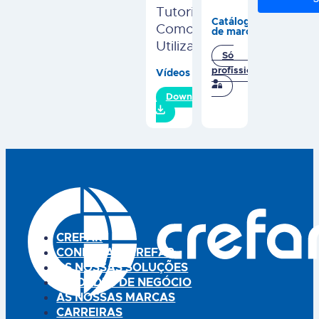
Tutorial
Catálogos
Como
de marca
Utilizar
Só
profissionais
Vídeos
Download
CREFAR
CONHEÇA A CREFAR
AS NOSSAS SOLUÇÕES
UNIDADES DE NEGÓCIO
AS NOSSAS MARCAS
CARREIRAS