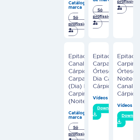
profissiona
Catálogos de
marca
Só
profissionais
Só
profissionais
Epitact
Epitact
Epitact
Canal
Carpactiv
Carpim
Cárpico –
Órtese
Órtese
Carpactiv
Dia Canal
Noite
(Dia) E
Cárpico
Canal
Carpimmo
Cárpico
Vídeos
(Noite)
Vídeos
Download
Catálogos de
Downloa
marca
Só
profissionais