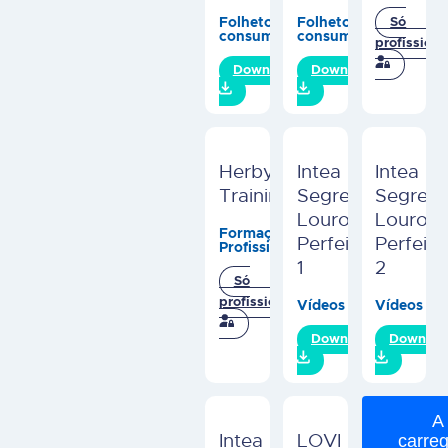
Folhetos
Folhetos
Só
consumidor
consumidor
profissiona
Download
Download
Herby
Intea
Intea
Training
Segredo
Segred
Louro
Louro
Formações
Perfeito
Perfeito
Profissionais
1
2
Só
profissionais
Vídeos
Vídeos
Download
Downloa
A
Intea
LOVI
carreg