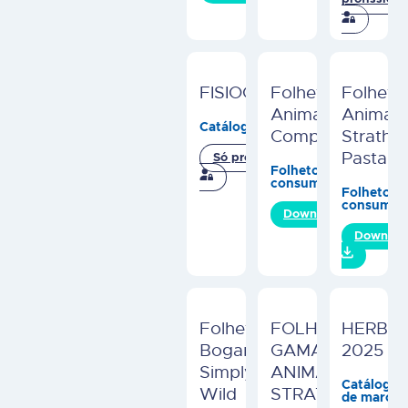
profissiona
FISIOCANNABIS
Folheto
Folheto
Anima Strath
Anima
Catálogos de marca
Comprimidos
Strath
Pasta
Só profissionais
Folhetos
consumidor
Folhetos
consumid
Download
Downloa
Folheto
FOLHETO
HERBY
Bogar
GAMA
2025
Simply
ANIMA-
Catálogos
Wild
STRATH
de marca