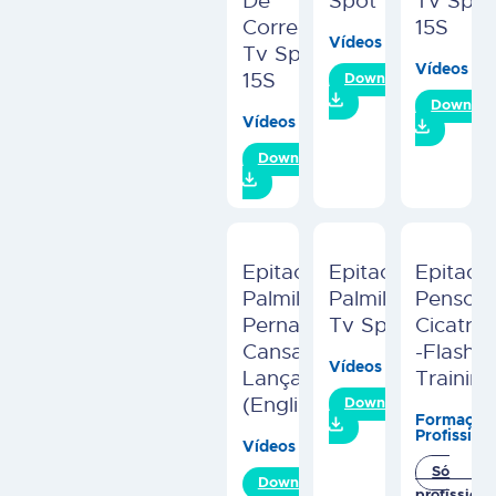
De
Spot 10S
Tv Spot
Correção
15S
Vídeos
Tv Spot
Vídeos
15S
Download
Downloa
Vídeos
Download
Epitact
Epitact
Epitact
Palmilhas
Palmilhas
Penso
Pernas
Tv Spot
Cicatriz
Cansadas
-Flash
Vídeos
Lançamento
Training
(English)
Download
Formaçõe
Profission
Vídeos
Só
Download