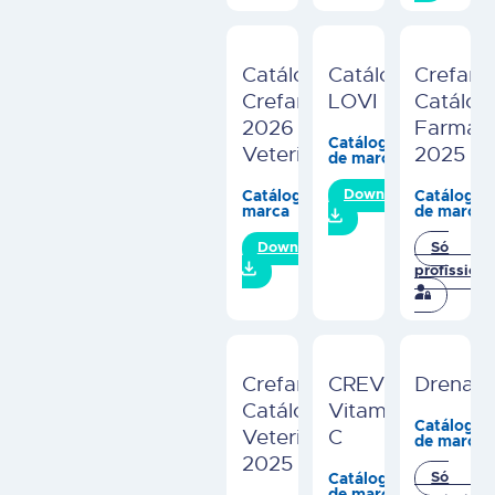
Catálogo
Catálogo
Crefar
Crefar
LOVI
Catálog
2026 –
Farmác
Catálogos
Veterinária
2025
de marca
Catálogos de
Catálogos
Download
marca
de marca
Download
Só
profissiona
Crefar
CREVIT
Drenafa
Catálogo
Vitamina
Catálogos
Veterinária
C
de marca
2025
Catálogos
Só
de marca