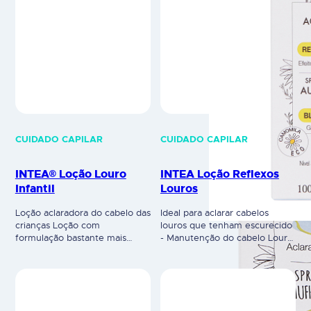
CUIDADO CAPILAR
CUIDADO CAPILAR
INTEA® Loção Louro
INTEA Loção Reflexos
Infantil
Louros
Loção aclaradora do cabelo das
Ideal para aclarar cabelos
crianças Loção com
louros que tenham escurecido
formulação bastante mais
- Manutenção do cabelo Louro
suave e menos progressiva no
Proporciona reflexos louros e
aclarar do que a Loção
tom luminoso. Loção com
Camomila INTEA® Louro
composição à base de essência
Natural, especialmente
e extrato de flores de
indicada para crianças.
camomila, ideal para cabelos