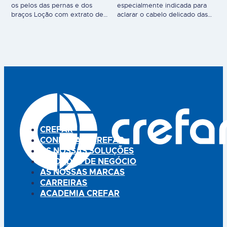
os pelos das pernas e dos
especialmente indicada para
braços Loção com extrato de
aclarar o cabelo delicado das
camomila para aclarar e
crianças. Champô de uso diário
manter louro o pelo do corpo
para manter e realçar a cor do
em peles normais, protegendo
cabelo louro das crianças.
a pele. Aclara o pelo corporal,
Fórmula com ingredientes
tornando-o louro, com uma
naturais, com extrato natural
ação progressiva, evitando em
de flores de camomila,
muitos casos as desagradáveis
desenvolvida para cuidar o
depilações, sendo também útil
cabelo louro e delicado das
para dissimular…
crianças. Contém elevada
concentração de extrato
natural…
CREFAR
CONHEÇA A CREFAR
AS NOSSAS SOLUÇÕES
UNIDADES DE NEGÓCIO
AS NOSSAS MARCAS
CARREIRAS
ACADEMIA CREFAR