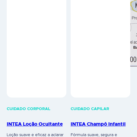
Também recomendado para
que já tenham sido louros e
adultos se o seu cabelo for
que tenham escurecido com o
delicado ou se pretender
tempo. Uma vez que a sua
aclará-lo apenas ligeiramente.
ação é progressiva,…
Não é uma tinta. Aplica-se
diretamente sem misturas.
MODO DE…
CUIDADO CORPORAL
CUIDADO CAPILAR
INTEA Loção Ocultante
INTEA Champô Infantil
Loção suave e eficaz a aclarar
Fórmula suave, segura e