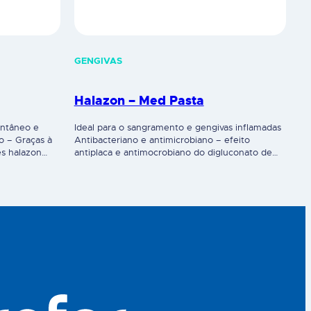
GENGIVAS
Halazon – Med Pasta
antâneo e
Ideal para o sangramento e gengivas inflamadas
o – Graças à
Antibacteriano e antimicrobiano – efeito
es halazon
antiplaca e antimocrobiano do digluconato de
menta,
clorexidina (CHX 0,05%) na pasta de dentes
a na boca e
halazon med, é ideal para situações de
 Contém flúor
sangramento e gengivas inflamadas. Indicado em
ação do
gengivites, e para prevenir periodontites. Ação
05%) e…
calmante e regeneradora – a pasta de dentes
halazon med contém…