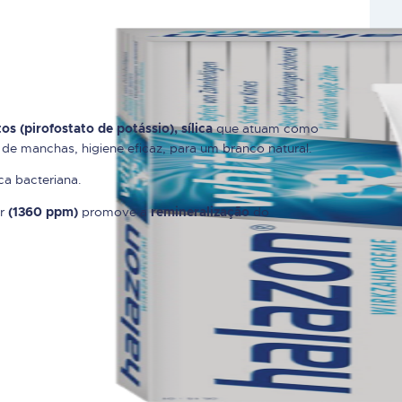
que atuam como
os (pirofostato de potássio), sílica
e manchas, higiene eficaz, para um branco natural.
ca bacteriana.
or
promove a
do
(1360 ppm)
remineralização