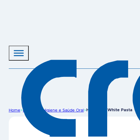
Home
>
Produtos
>
Higiene e Saúde Oral
>
Halazon – White Pasta