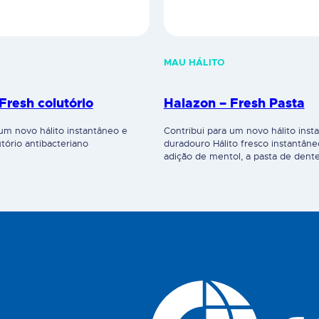
MAU HÁLITO
Fresh colutório
Halazon – Fresh Pasta
 um novo hálito instantâneo e
Contribui para um novo hálito inst
tório antibacteriano
duradouro Hálito fresco instantâne
adição de mentol, a pasta de dent
fresh tem um sabor extra forte a 
proporcionando frescura duradour
na garganta.Prevenção de cáries –
(1450 ppm) promove a remineraliz
esmalte dentário. Contém CPC (0,