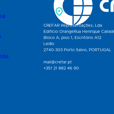
ral
CREFAR Representações, Lda
Edifício OrangeRua Henrique Callad
s
Bloco A, piso 1, Escritório A12
Leião
2740-303 Porto Salvo, PORTUGAL
edia
mail@crefar.pt
+351 21 882 46 90
r