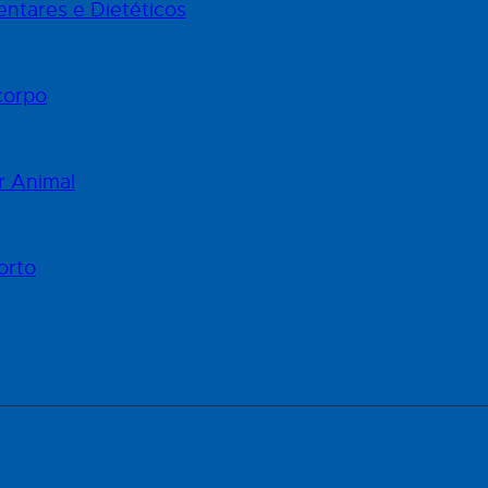
ntares e Dietéticos
corpo
r Animal
orto