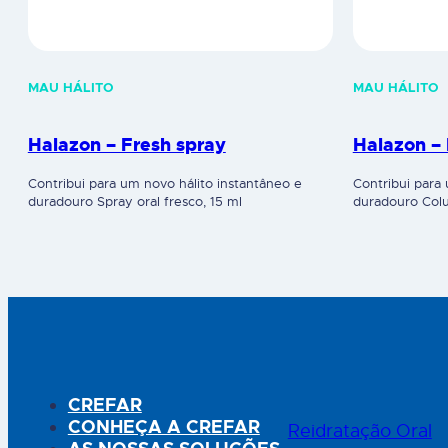
MAU HÁLITO
MAU HÁLITO
Halazon – Fresh spray
Halazon – 
Contribui para um novo hálito instantâneo e
Contribui para
duradouro Spray oral fresco, 15 ml
duradouro Colu
CREFAR
CONHEÇA A CREFAR
Reidratação Oral