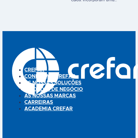
fricções nos dedos dos pés
almofada EPITHELIUMTM 26
(área dorsal ou interdigital) e
com 1mm de espessura na
aliviam a dor. Eliminam
zona do "joanete", que distribui
naturalmente os calos. Gel
a pressão e elimina as fricções.
unicamente na
Além disso, graças ao módulo
semicircunferência. Muito
EPITHELIUMTM 26 na zona
finos, podem…
plantar, quando utilizadas
diariamente, bloqueiam o
processo de formação de
calos, o que resulta,…
CREFAR
CONHEÇA A CREFAR
AS NOSSAS SOLUÇÕES
UNIDADES DE NEGÓCIO
AS NOSSAS MARCAS
CARREIRAS
ACADEMIA CREFAR