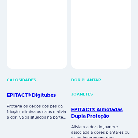
CALOSIDADES
DOR PLANTAR
EPITACT® Digitubes
JOANETES
Protege os dedos dos pés da
EPITACT® Almofadas
fricção, elimina os calos e alivia
Dupla Proteção
a dor. Calos situados na parte
superior do dedo ou entre dois
Aliviam a dor do joanete
dedos (olho-de-perdiz).
associada a dores plantares ou
Eliminam as pressões e as
calos. Incorporam uma