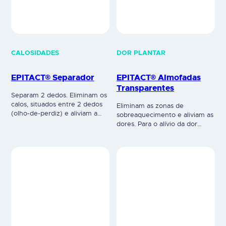
CALOSIDADES
DOR PLANTAR
EPITACT® Separador
EPITACT® Almofadas
Transparentes
Separam 2 dedos. Eliminam os
calos, situados entre 2 dedos
Eliminam as zonas de
(olho-de-perdiz) e aliviam a
sobreaquecimento e aliviam as
dor. Eliminam as fricções entre
dores. Para o alívio da dor
2 dedos, separando-os e
relacionada com a pressão e
aliviando as dores. Eliminam
aquecimento causado pelo
naturalmente o calo. Conforto
usode sapatos abertos com
imediato graças ao gel suave
saltos altos. Invisíveis, reduzem
EPITHELIUMTM e ao formato
a pressão, proporcionando
específico do separador.
estabilidade.Cada par é
Forma ergonómica para se
reutilizável. Contém adesivos
adaptar ao espaço interdigital.
de retenção. Dispositivo
Ótima manutenção interdigital.
médico. Leia cuidadosamente
Dispositivo…
a rotulagem e as instruções de
utilização.