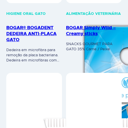
HIGIENE ORAL GATO
ALIMENTAÇÃO VETERINÁRIA
BOGAR® BOGADENT
BOGAR Simply Wild –
DEDEIRA ANTI-PLACA
Creamy sticks
GATO
SNACKS GOURMET PARA
GATO 35% Carne / Peixe
Dedeira em microfibra para
remoção da placa bacteriana.
Dedeira em microfibras com
iões de prata para remoção
suave e eficaz da placa
bacteriana do seu gato. Utilizar
com o dentífrico. Adapta-se a
qualquer tamanho de dedo,
pode ser enxaguado e
reutilizado (até 8 semanas).
Uso veterinário.