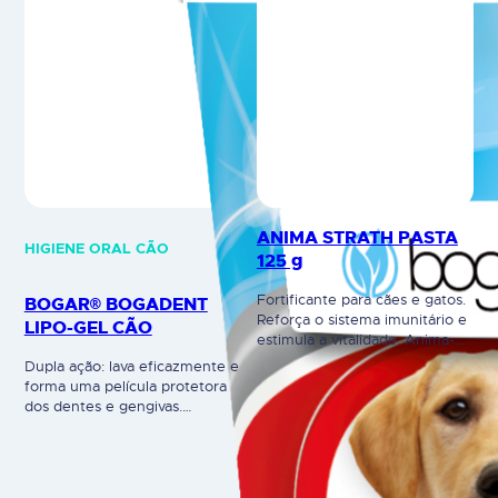
ANIMA STRATH PASTA
HIGIENE ORAL CÃO
125 g
Fortificante para cães e gatos.
BOGAR® BOGADENT
Reforça o sistema imunitário e
LIPO-GEL CÃO
estimula a vitalidade. Anima-
Strath Pasta foi especialmente
Dupla ação: lava eficazmente e
desenvolvido para cães e gatos
forma uma película protetora
e baseia-se na evidência
dos dentes e gengivas.
comprovada da levedura de
Gel para limpeza dos dentes
ervas plasmolisada com 61
de cães, composto por
substâncias vitais garantem
agentes de limpeza com suave
uma elevada biodisponibilidade
efeito abrasivo (microsferas) e