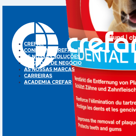
e absorção. Com uma
óleos (cártamo). Fórmula com
excelente palatibilidade,
ómega 3 e vitamina E. Limpa,
Anima-Strath Pasta suporta as
acalma e protege. Utilizar com
defesas naturais, promove a
escova ou dedeira. Uso
vitalidade…
veterinário.
CREFAR
CONHEÇA A CREFAR
AS NOSSAS SOLUÇÕES
UNIDADES DE NEGÓCIO
AS NOSSAS MARCAS
CARREIRAS
ACADEMIA CREFAR