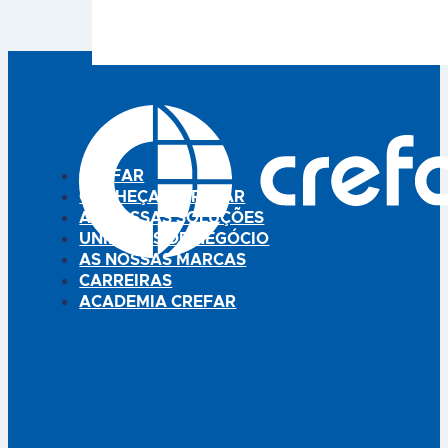
adesividade induzida pelo
aplicado após a desinfeção da
processo de Hot Melt Pressure
ferida. Seca rapidamente,
Sensitive. A sua elevada
formando uma película
aderência é obtida através de
transparente hidrofóbica e
um tratamento particular
permeável ao ar, que protege
(reticulação por UV) que
da sujidade e das bactérias
mantém inalteradas as suas
durante, pelo menos, dois dias.
propriedades hipoalergénicas.
PEQUENO E PRÁTICO: O frasco
Para unir as extremidades de
compacto pode ser
cortes ou feridas,…
transportado numa bolsa e
CREFAR
usado…
CONHEÇA A CREFAR
AS NOSSAS SOLUÇÕES
UNIDADES DE NEGÓCIO
AS NOSSAS MARCAS
CARREIRAS
ACADEMIA CREFAR