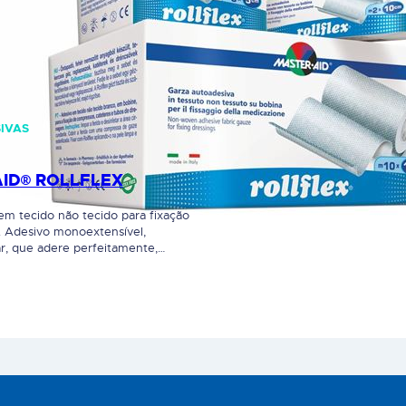
IVAS
ID® ROLLFLEX
em tecido não tecido para fixação
 Adesivo monoextensível,
r, que adere perfeitamente,
os mais difíceis. A sua cola
 permite uma remoção indolor.
 de compressas em articulações e
ceis do corpo, de sondas, de
 tubos de drenagem.
e indicado…