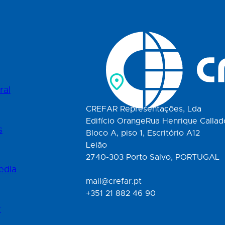
ral
CREFAR Representações, Lda
Edifício OrangeRua Henrique Callad
s
Bloco A, piso 1, Escritório A12
Leião
2740-303 Porto Salvo, PORTUGAL
edia
mail@crefar.pt
+351 21 882 46 90
r