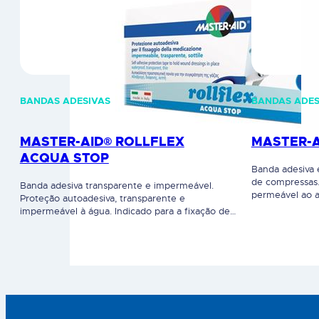
BANDAS ADESIVAS
BANDAS ADES
MASTER-AID® ROLLFLEX
MASTER-A
ACQUA STOP
Banda adesiva 
de compressas.
Banda adesiva transparente e impermeável.
permeável ao a
Proteção autoadesiva, transparente e
mesmo nos pont
impermeável à água. Indicado para a fixação de
hipoalergénica
curativos, gazes e como proteção da já
Para a fixação
existente. Evita processos de maceração devido
zonas mais difí
à sua permeabilidade ao ar. O adesivo é
cateteres e de
hipoalergénico, sendo particularmente indicado
Particularment
para peles sensíveis ou irritadas. A remoção é
indolor, mesmo no caso de…