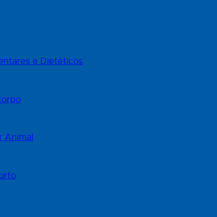
ntares e Dietéticos
corpo
r Animal
orto