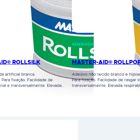
ADESIVOS
ID® ROLLSILK
MASTER-AID® ROLLPO
 artificial branca.
Adesivo não tecido branco e hipoa
 Para fixação. Facilidade de
Para fixação. Facilidade de rasgar l
inal e transversalmente. Elevada
transversalmente. Elevada respirabi
e. Disponível em 2 tamanhos: 5M x
Dispositivo Médico. Leia cuidados
2,5cm. Dispositivo Médico. Leia
rotulagem e instruções de utilizaçã
 a rotulagem e instruções de