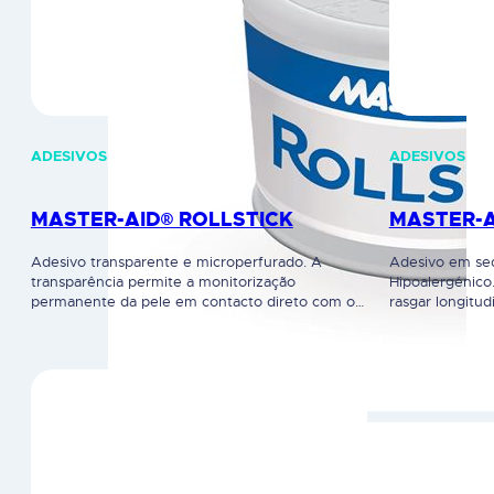
ADESIVOS
ADESIVOS
MASTER-AID® ROLLSTICK
MASTER-A
Adesivo transparente e microperfurado. A
Adesivo em seda
transparência permite a monitorização
Hipoalergénico.
permanente da pele em contacto direto com o
rasgar longitud
adesivo. O suporte é permeável ao ar e ao vapor
respirabilidad
de água. Adesivo caracterizado por um corte
1,25cm e 5M x 
fácil longitudinal e transversal. Dispositivo
cuidadosamente
Médico. Leia cuidadosamente a rotulagem e
utilização.
instruções de utilização.