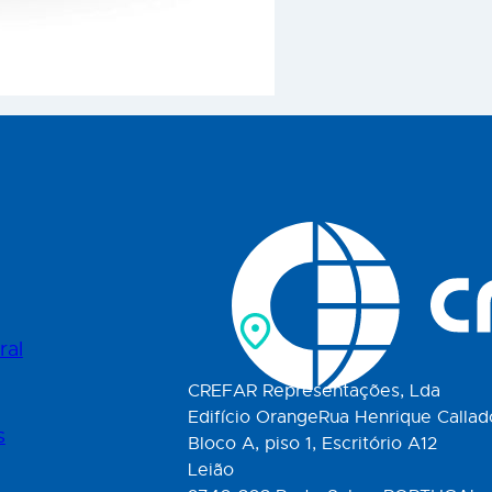
ral
CREFAR Representações, Lda
Edifício OrangeRua Henrique Callad
s
Bloco A, piso 1, Escritório A12
Leião