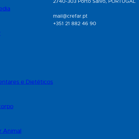
2740-303 Porto Salvo, PORTUGAL
edia
mail@crefar.pt
+351 21 882 46 90
r
ntares e Dietéticos
corpo
r Animal