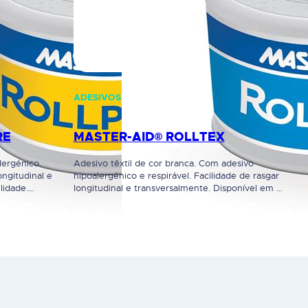
ADESIVOS
RE
MASTER-AID® ROLLTEX
lergénico.
Adesivo têxtil de cor branca. Com adesivo
ongitudinal e
hipoalergénico e respirável. Facilidade de rasgar
lidade.
longitudinal e transversalmente. Disponível em 2
amente a
tamanhos: 5M x 1,25cm e 5M x 2,5cm.
o.
Dispositivo Médico. Leia cuidadosamente a
rotulagem e instruções de utilização.