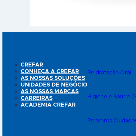
difíceis do corpo, de sondas, de cateteres e de
tubos de drenagem. Particularmente indicado
para peles muito sensíveis, delicadas e irritadas.
Disponível em 3 tamanhos: 5M x 1,25cm; 5M x
2,5cm e…
CREFAR
CONHEÇA A CREFAR
Reidratação Oral
AS NOSSAS SOLUÇÕES
UNIDADES DE NEGÓCIO
AS NOSSAS MARCAS
Higiene e Saúde O
CARREIRAS
ACADEMIA CREFAR
Primeiros Cuidado