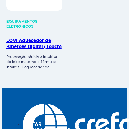
EQUIPAMENTOS
ELETRÓNICOS
LOVI Aquecedor de
Biberões Digital (Touch)
Preparação rápida e intuitiva
do leite materno e fórmulas
infantis O aquecedor de
biberões LOVI foi desenvolvido
para aquecer o leite para o seu
bebé de formarápida, uniforme
e segura, a uma temperatura
ótima. Combina 4 funções e
benefícios: Características do
Aquecedor de Biberões:
CREFAR