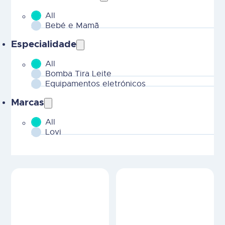
All
MOBILE - Parent Areas Terapeuticas-2
Bebé e Mamã
Especialidade
All
MOBILE - CHILD Areas Terapeuticas-2
Bomba Tira Leite
Equipamentos eletrónicos
Marcas
All
MOBILE - Marcas-2
Lovi