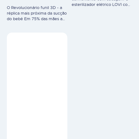
esterilizador elétrico LOVI com
O Revolucionário funil 3D - a
secador é sinónimo de
réplica mais próxima da sucção
conveniência e rapidez.
do bebé Em 75% das mães a
Contém 3 programas um só
bomba ajudou a resolver os
aparelho para esterilizar
problemas de lactação das
biberões, acessórios e outros
mães*. É utilizada em contexto
produtos, secar e utilizá-los
de maternidade, a nível
com segurança passados
hospitalar e tem sido
apenas 20 minutos. Contém 3
positivamente avaliada pelas
programas:
mães no pós-parto. O funil em
3D é uma solução
revolucionária que,…