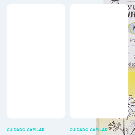
aclarar do que a Loção
Recomenda-se o uso após
Camomila INTEA® Louro
aplicação das loções
Natural, especialmente
aclaradoras, de forma a evitar
indicada para crianças.
que o cabelo fique ressequido.
Também recomendado para
Ajuda no processo de
adultos se o seu cabelo for
reconstrução da fibra capilar,
delicado ou se pretender
hidrata e sela as cutículas. Ideal
aclará-lo apenas ligeiramente.
para cabelos ressequidos e
Não é uma tinta. Aplica-se
pintados. O princípio ativo…
diretamente sem misturas.
MODO DE…
CUIDADO CAPILAR
CUIDADO CAPILAR