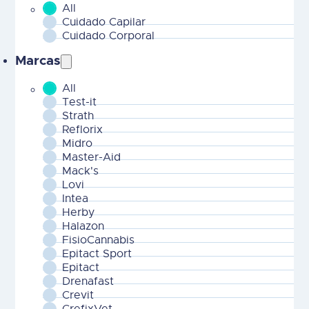
All
MOBILE - CHILD Areas Terapeuticas-2
Cuidado Capilar
Cuidado Corporal
Marcas
All
MOBILE - Marcas-2
Test-it
Strath
Reflorix
Midro
Master-Aid
Mack's
Lovi
Intea
Herby
Halazon
FisioCannabis
Epitact Sport
Epitact
Drenafast
Crevit
CrefixVet