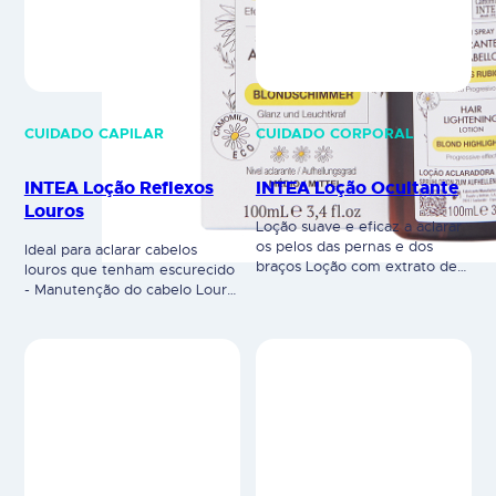
CUIDADO CAPILAR
CUIDADO CORPORAL
INTEA Loção Reflexos
INTEA Loção Ocultante
Louros
Loção suave e eficaz a aclarar
os pelos das pernas e dos
Ideal para aclarar cabelos
braços Loção com extrato de
louros que tenham escurecido
camomila para aclarar e
- Manutenção do cabelo Louro
manter louro o pelo do corpo
Proporciona reflexos louros e
em peles normais, protegendo
tom luminoso. Loção com
a pele. Aclara o pelo corporal,
composição à base de essência
tornando-o louro, com uma
e extrato de flores de
ação progressiva, evitando em
camomila, ideal para cabelos
muitos casos as desagradáveis
que já tenham sido louros e
depilações, sendo também útil
que tenham escurecido com o
para dissimular…
tempo. Uma vez que a sua
ação é progressiva,…