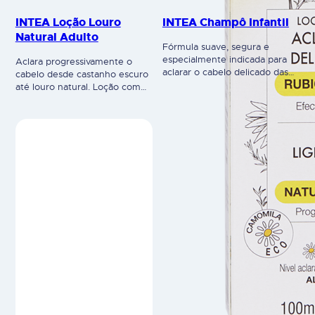
INTEA Loção Louro
INTEA Champô Infantil
Natural Adulto
Fórmula suave, segura e
especialmente indicada para
Aclara progressivamente o
aclarar o cabelo delicado das
cabelo desde castanho escuro
crianças. Champô de uso diário
até louro natural. Loção com
para manter e realçar a cor do
composição à base de essência
cabelo louro das crianças.
e extrato de camomila, ideal
Fórmula com ingredientes
para cabelos que já tenham
naturais, com extrato natural
sido louros e que tenham
de flores de camomila,
escurecido com o tempo. Uma
desenvolvida para cuidar o
vez que a sua ação é
cabelo louro e delicado das
progressiva, poderá optar pelo
crianças. Contém elevada
tom final que pretende,
concentração de extrato
consoante o número de…
natural…