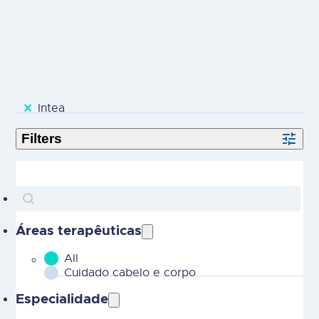
selected
Intea
Search
Search content
Áreas terapêuticas
All
MOBILE - Parent Areas Terapeuticas-2
Cuidado cabelo e corpo
Especialidade