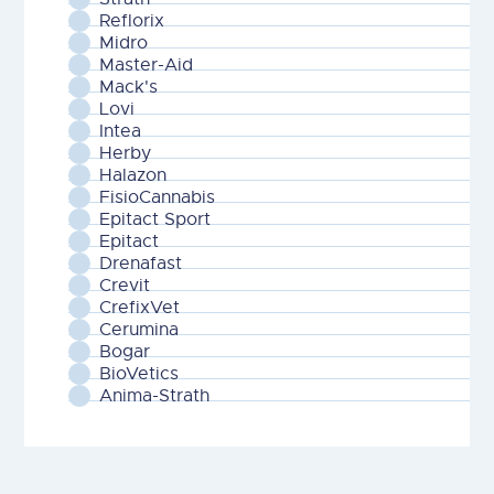
Reflorix
Midro
Master-Aid
Mack's
Lovi
Intea
Herby
Halazon
FisioCannabis
Epitact Sport
Epitact
Drenafast
Crevit
CrefixVet
Cerumina
Bogar
BioVetics
Anima-Strath